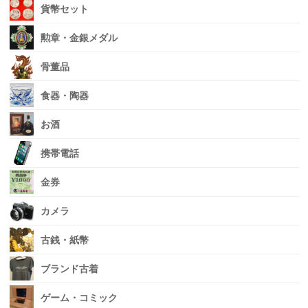
貨幣セット
勲章・金銀メダル
骨董品
食器・陶器
お酒
携帯電話
金券
カメラ
古銭・紙幣
ブランド古着
ゲーム・コミック