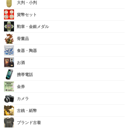
大判・小判
貨幣セット
勲章・金銀メダル
骨董品
食器・陶器
お酒
携帯電話
金券
カメラ
古銭・紙幣
ブランド古着