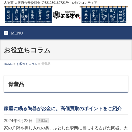
古物商 大阪府公安委員会 第621230162721号 (株)フロンティア
MENU
お役立ちコラム
HOME
»
お役立ちコラム
»
骨董品
骨董品
家屋に眠る陶器がお金に。高価買取のポイントをご紹介
2024年6月23日
骨董品
家の片隅や押し入れの奥、ふとした瞬間に目にする古びた陶器。大