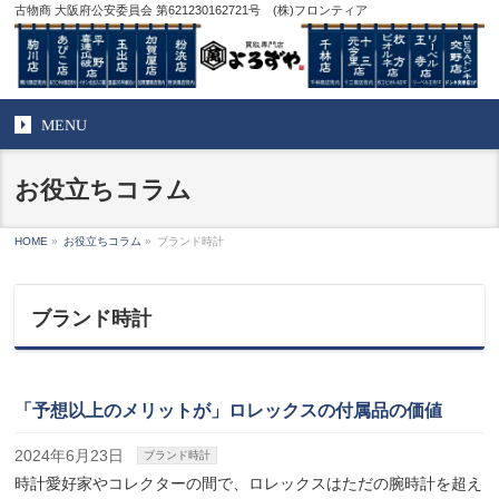
古物商 大阪府公安委員会 第621230162721号 (株)フロンティア
MENU
お役立ちコラム
HOME
»
お役立ちコラム
»
ブランド時計
ブランド時計
「予想以上のメリットが」ロレックスの付属品の価値
2024年6月23日
ブランド時計
時計愛好家やコレクターの間で、ロレックスはただの腕時計を超え