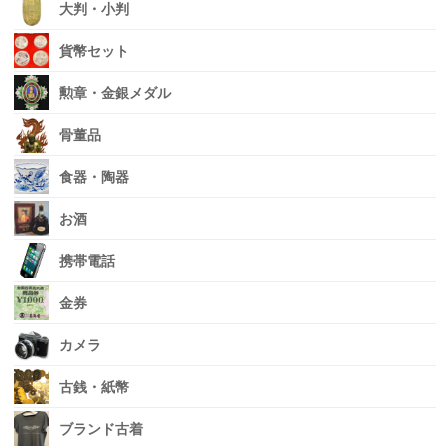
大判・小判
貨幣セット
勲章・金銀メダル
骨董品
食器・陶器
お酒
携帯電話
金券
カメラ
古銭・紙幣
ブランド古着