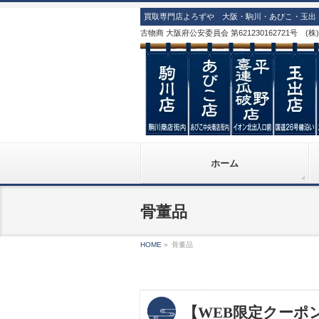
買取専門店よろずや 大阪・駒川・あびこ・玉出・
古物商 大阪府公安委員会 第621230162721号 (
ホーム
骨董品
HOME
»
骨董品
【WEB限定クーポ