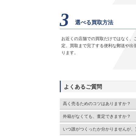
取ブログ』をご覧頂きまして
3
選べる買取方法
お近くの店舗での買取だけではなく、
定、買取まで完了する便利な郵送や出
【買取専門よろずや 交野店】勲
ります。
章 旭日章 日本 3点おまとめ 
作のお客様）
2026年6月8日
骨董 勲章 勲六等 勲五等 従軍記章 
め 箱付き 軍 ビンテージ交野市 
よくあるご質問
いつも『よろずやM
高く売るためのコツはありますか？
外箱がなくても、査定できますか？
【買取専門よろずや 粉浜店】K24
いつ誰がつくったか分かりませんが、
買取（堺市 堺区 香ヶ丘町のお