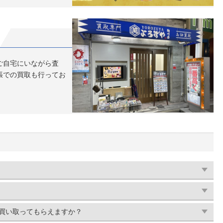
ご自宅にいながら査
張での買取も行ってお
六等 勲五等 従軍記
高価買取（交野市 茄子
旭日章 日本 3点おまと
茄子作のお客様の店頭買取
 純金 盃 三盃 高価
買い取ってもらえますか？
客様）