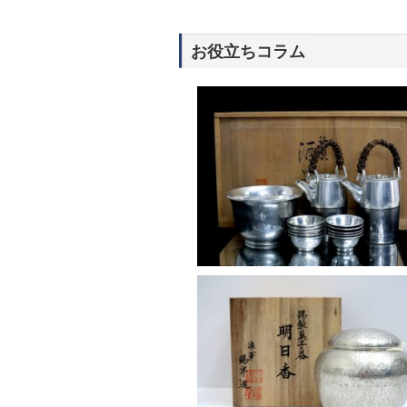
2026年3月9日
K24 純金 盃 三盃堺市 堺区 香ヶ
お役立ちコラム
いつも『よろずや粉浜店の高価買取
して誠に有難うございます。
【買取専門よろずや 粉浜店】象
（大阪市 住之江区 足立のお客
2026年2月8日
象牙 置物大阪市 住之江区 足立の
『よろずや粉浜店の高価買取ブログ
に有難うございます。高価買取さ