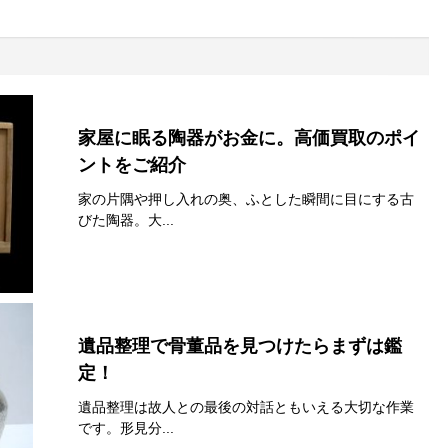
丘町のお客様の店頭買取
ブログ』をご覧頂きま
家屋に眠る陶器がお金に。高価買取のポイ
ントをご紹介
家の片隅や押し入れの奥、ふとした瞬間に目にする古
びた陶器。大...
牙 置物 高価買取
様）
お客様の店頭買取 いつも
』をご覧頂きまして誠
遺品整理で骨董品を見つけたらまずは鑑
定！
遺品整理は故人との最後の対話ともいえる大切な作業
です。形見分...