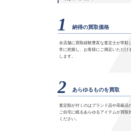
1
【買取専門よろずや 交野店】骨
納得の買取価格
高価買取（交野市 私部南のお
2026年7月13日
全店舗に買取経験豊富な査定士が常駐
骨董 錫製 茶壷 茶道具交野市 私部
常に把握し、お客様にご満足いただけ
つも『よろずやMEGAドン・キホ
します。
ログ』をご覧頂きまして誠に
2
あらゆるものを買取
【買取専門よろずや 交野店】骨
査定額が付くのはブランド品や高級品
具 高価買取（交野市 天野が原
ご自宅に眠るあらゆるアイテムが買取
2026年6月11日
ください。
骨董 備前 宝瓶 煎茶道具交野市 
取 いつも『よろずやMEGAドン・