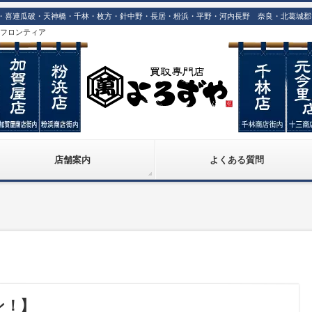
喜連瓜破・天神橋・千林・枚方・針中野・長居・粉浜・平野・河内長野 奈良・北葛城郡で
株)フロンティア
店舗案内
よくある質問
ン！】