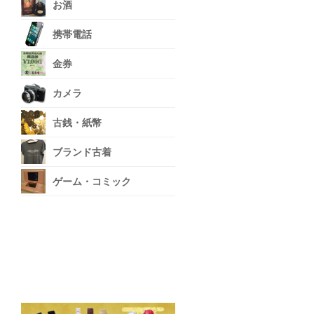
お酒
携帯電話
金券
カメラ
古銭・紙幣
ブランド古着
ゲーム・コミック