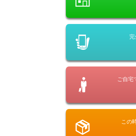
完
ご自宅
この