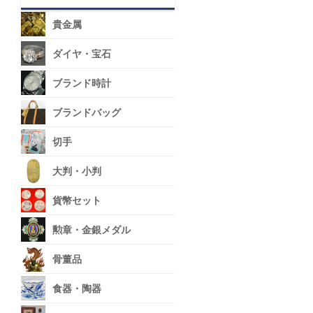
貴金属
ダイヤ・宝石
ブランド時計
ブランドバッグ
切手
大判・小判
貨幣セット
勲章・金銀メダル
骨董品
食器・陶器