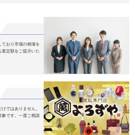
董 錫製 茶壷 茶道具
客様）
しており市場の相場を
南のお客様の店頭買取 い
る査定額をご提示いた
ーテ交野店の高価買取ブ
董 備前 宝瓶 煎茶道
だけではありません。
のお客様）
対象です。一度ご相談
天野が原のお客様の店頭買
キホーテ交野店の高価買