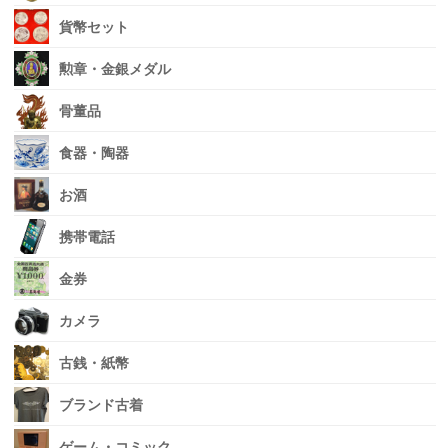
貨幣セット
勲章・金銀メダル
骨董品
食器・陶器
お酒
携帯電話
金券
カメラ
古銭・紙幣
ブランド古着
ゲーム・コミック