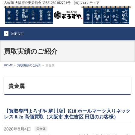
古物商 大阪府公安委員会 第621230162721号 (株)フロンティア
MENU
買取実績のご紹介
HOME
»
買取実績のご紹介
»
貴金属
貴金属
【買取専門よろずや 駒川店】K18 ホールマーク入りネック
レス 8.2g 高価買取（大阪市 東住吉区 田辺のお客様）
2026年8月4日
貴金属