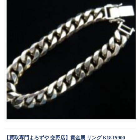
【買取専門よろずや 交野店】貴金属 リング K18 Pt900