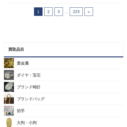
1
2
3
…
223
»
買取品目
貴金属
ダイヤ・宝石
ブランド時計
ブランドバッグ
切手
大判・小判