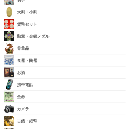
切手
大判・小判
貨幣セット
勲章・金銀メダル
骨董品
食器・陶器
お酒
携帯電話
金券
カメラ
古銭・紙幣