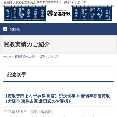
古物商 大阪府公安委員会 第621230162721号 (株)フロンティア
MENU
買取実績のご紹介
HOME
»
買取実績のご紹介
»
切手
»
記念切手
記念切手
【買取専門よろずや 駒川店】記念切手 年賀切手高価買取
（大阪市 東住吉区 北田辺のお客様）
2026年7月9日
切手
記念切手