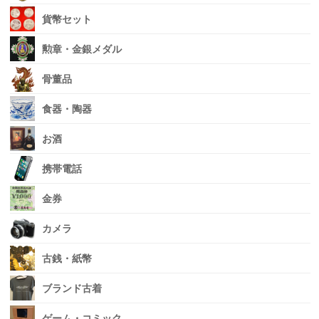
貨幣セット
勲章・金銀メダル
骨董品
食器・陶器
お酒
携帯電話
金券
カメラ
古銭・紙幣
ブランド古着
ゲーム・コミック