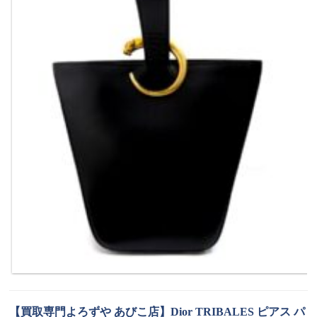
【買取専門よろずや あびこ店】Dior TRIBALES ピアス パ