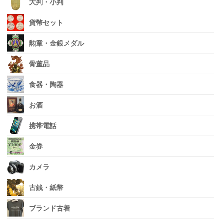
大判・小判
貨幣セット
勲章・金銀メダル
骨董品
食器・陶器
お酒
携帯電話
金券
カメラ
古銭・紙幣
ブランド古着