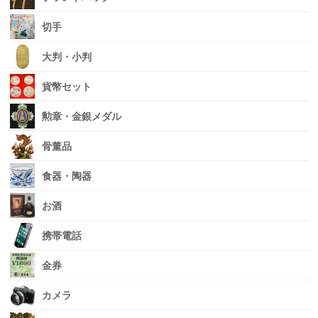
切手
大判・小判
貨幣セット
勲章・金銀メダル
骨董品
食器・陶器
お酒
携帯電話
金券
カメラ