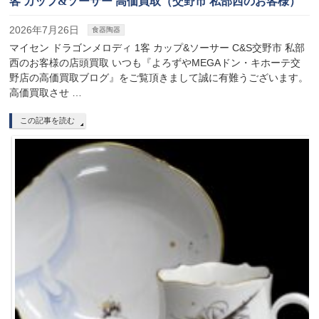
客 カップ&ソーサー 高価買取（交野市 私部西のお客様）
2026年7月26日
食器陶器
マイセン ドラゴンメロディ 1客 カップ&ソーサー C&S交野市 私部
西のお客様の店頭買取 いつも『よろずやMEGAドン・キホーテ交
野店の高価買取ブログ』をご覧頂きまして誠に有難うございます。
高価買取させ …
この記事を読む