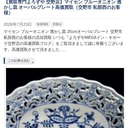
【買取専門よろずや 交野店】マイセン ブルーオニオン 透
かし皿 オーバルプレート高価買取（交野市 私部西のお客
様）
2026年7月23日
食器陶器
骨董品
マイセン ブルーオニオン 透かし皿 25cmオーバルプレート 交野市
私部西のお客様の店頭買取 いつも『よろずやMEGAドン・キホー
テ交野店の高価買取ブログ』をご覧頂きまして誠に有難うございま
す。高価買取させて頂きました …
この記事を読む