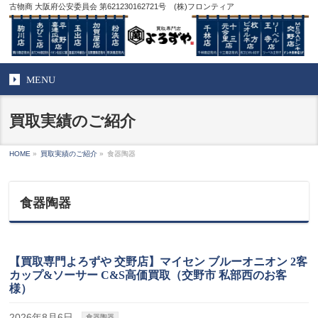
古物商 大阪府公安委員会 第621230162721号 (株)フロンティア
MENU
買取実績のご紹介
HOME
»
買取実績のご紹介
»
食器陶器
食器陶器
【買取専門よろずや 交野店】マイセン ブルーオニオン 2客
カップ&ソーサー C&S高価買取（交野市 私部西のお客
様）
2026年8月6日
食器陶器