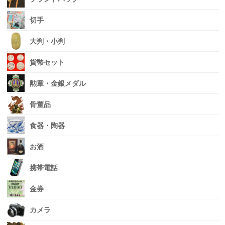
切手
大判・小判
貨幣セット
勲章・金銀メダル
骨董品
食器・陶器
お酒
携帯電話
金券
カメラ