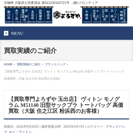
古物商 大阪府公安委員会 第621230162721号 (株)フロンティア
MENU
買取実績のご紹介
HOME
»
買取実績のご紹介
»
ブランドバッグ
»
【買取専門よろずや 玉出店】 ヴィトン モノグラム M51140 旧型サックプラ トートバッグ
高価買取（大阪 住之江区 粉浜西のお客様）
【買取専門よろずや 玉出店】 ヴィトン モノグ
ラム M51140 旧型サックプラ トートバッグ 高価
買取（大阪 住之江区 粉浜西のお客様）
投稿日 : 2021年5月20日
最終更新日時 : 2021年4月7日
カテゴリー :
ブランドバッ
グ
,
ルイ・ヴィトン