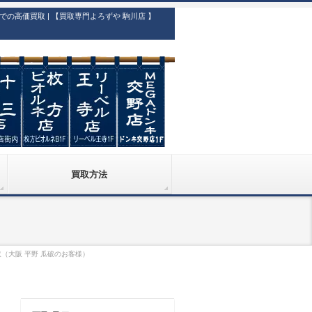
高価買取 | 【買取専門よろずや 駒川店 】
買取方法
取（大阪 平野 瓜破のお客様）