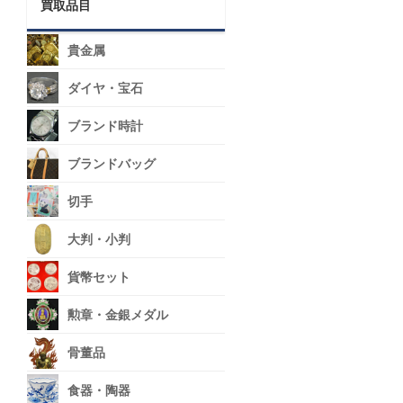
買取品目
貴金属
ダイヤ・宝石
ブランド時計
ブランドバッグ
切手
大判・小判
貨幣セット
勲章・金銀メダル
骨董品
食器・陶器