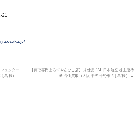
──────────────
-21
uya.osaka.jp/
──────────────
エフェクター
【買取専門よろずやあびこ店】 未使用 JAL 日本航空 株主優待
 のお客様）
券 高価買取（大阪 平野 平野東のお客様）
→