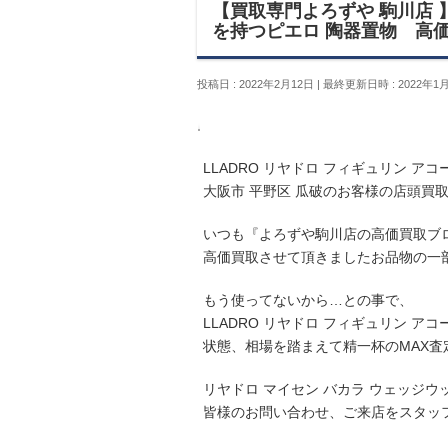
【買取専門よろずや 駒川店 】
を持つピエロ 陶器置物 高価
投稿日 : 2022年2月12日
最終更新日時 : 2022年1
LLADRO リヤドロ フィギュリン ア
大阪市 平野区 瓜破のお客様の店頭買
いつも『よろずや駒川店の高価買取ブ
高価買取させて頂きましたお品物の一
もう使ってないから…との事で、
LLADRO リヤドロ フィギュリン 
状態、相場を踏まえて精一杯のMAX査
リヤドロ マイセン バカラ ウェッジ
皆様のお問い合わせ、ご来店をスタッ