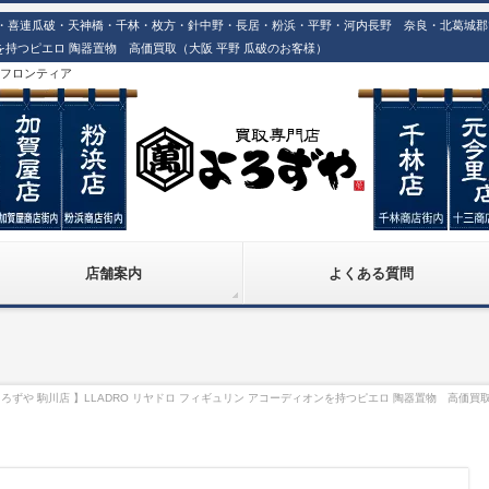
喜連瓜破・天神橋・千林・枚方・針中野・長居・粉浜・平野・河内長野 奈良・北葛城郡での
ンを持つピエロ 陶器置物 高価買取（大阪 平野 瓜破のお客様）
株)フロンティア
店舗案内
よくある質問
ろずや 駒川店 】LLADRO リヤドロ フィギュリン アコーディオンを持つピエロ 陶器置物 高価買