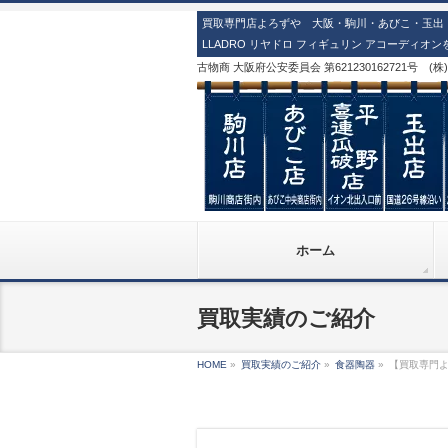
買取専門店よろずや 大阪・駒川・あびこ・玉出・
LLADRO リヤドロ フィギュリン アコーディオ
古物商 大阪府公安委員会 第621230162721号 (
ホーム
買取実績のご紹介
HOME
»
買取実績のご紹介
»
食器陶器
»
【買取専門よ