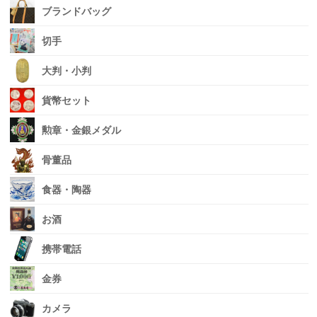
ブランドバッグ
切手
大判・小判
貨幣セット
勲章・金銀メダル
骨董品
食器・陶器
お酒
携帯電話
金券
カメラ