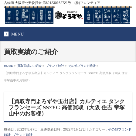
古物商 大阪府公安委員会 第621230162721号 (株)フロンティア
MENU
買取実績のご紹介
HOME
»
買取実績のご紹介
»
ブランド時計
»
その他ブランド時計
»
【買取専門よろずや玉出店】カルティエ タンクフランセーズ SS×YG 高価買取（大阪 住吉
帝塚山中のお客様）
【買取専門よろずや玉出店】カルティエ タンク
フランセーズ SS×YG 高価買取（大阪 住吉 帝塚
山中のお客様）
投稿日 : 2022年5月7日
最終更新日時 : 2022年1月17日
カテゴリー :
その他ブランド
時計
,
ブランド時計