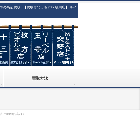
高価買取 | 【買取専門よろずや 駒川店】 ルイ
買取方法
住吉 田辺のお客様）