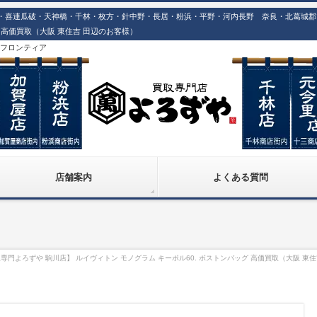
喜連瓜破・天神橋・千林・枚方・針中野・長居・粉浜・平野・河内長野 奈良・北葛城郡での
グ 高価買取（大阪 東住吉 田辺のお客様）
株)フロンティア
店舗案内
よくある質問
専門よろずや 駒川店】 ルイヴィトン モノグラム キーポル60. ボストンバッグ 高価買取（大阪 東