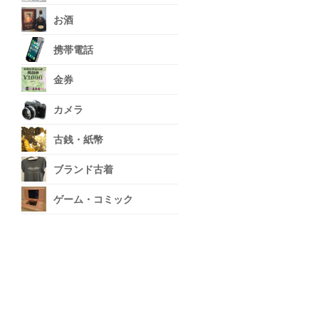
お酒
携帯電話
金券
カメラ
古銭・紙幣
ブランド古着
ゲーム・コミック