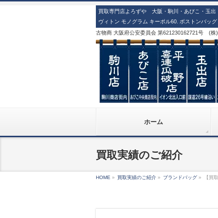
買取専門店よろずや 大阪・駒川・あびこ・玉出・
ヴィトン モノグラム キーポル60. ボストンバッ
古物商 大阪府公安委員会 第621230162721号 (
ホーム
買取実績のご紹介
HOME
»
買取実績のご紹介
»
ブランドバッグ
»
【買取