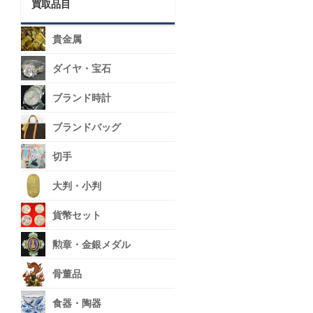
買取品目
貴金属
ダイヤ・宝石
ブランド時計
ブランドバッグ
切手
大判・小判
貨幣セット
勲章・金銀メダル
骨董品
食器・陶器