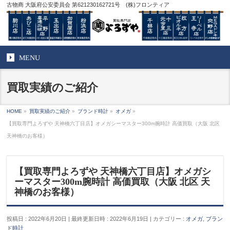
古物商 大阪府公安委員会 第621230162721号 (株)フロンティア
MENU
買取実績のご紹介
HOME
»
買取実績のご紹介
»
ブランド時計
»
オメガ
»
【買取専門よろずや 天神橋六丁目店】オメガシーマスター300m腕時計 高価買取（大阪 北区
天神橋のお客様）
【買取専門よろずや 天神橋六丁目店】オメガシ
ーマスター300m腕時計 高価買取（大阪 北区 天
神橋のお客様）
投稿日 : 2022年6月20日
最終更新日時 : 2022年6月19日
カテゴリー :
オメガ
,
ブラン
ド時計