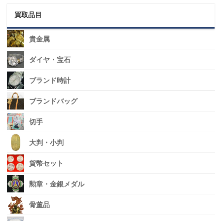
買取品目
貴金属
ダイヤ・宝石
ブランド時計
ブランドバッグ
切手
大判・小判
貨幣セット
勲章・金銀メダル
骨董品