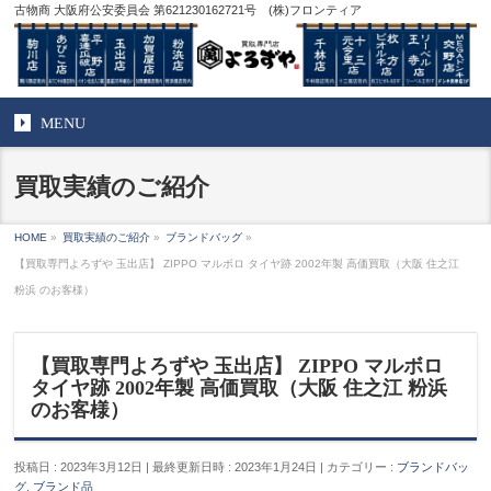
古物商 大阪府公安委員会 第621230162721号 (株)フロンティア
MENU
買取実績のご紹介
HOME
»
買取実績のご紹介
»
ブランドバッグ
»
【買取専門よろずや 玉出店】 ZIPPO マルボロ タイヤ跡 2002年製 高価買取（大阪 住之江
粉浜 のお客様）
【買取専門よろずや 玉出店】 ZIPPO マルボロ
タイヤ跡 2002年製 高価買取（大阪 住之江 粉浜
のお客様）
投稿日 : 2023年3月12日
最終更新日時 : 2023年1月24日
カテゴリー :
ブランドバッ
グ
,
ブランド品