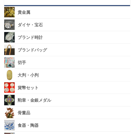
貴金属
ダイヤ・宝石
ブランド時計
ブランドバッグ
切手
大判・小判
貨幣セット
勲章・金銀メダル
骨董品
食器・陶器