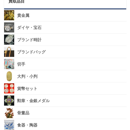
買取品目
貴金属
ダイヤ・宝石
ブランド時計
ブランドバッグ
切手
大判・小判
貨幣セット
勲章・金銀メダル
骨董品
食器・陶器