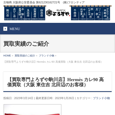
古物商 大阪府公安委員会 第621230162721号 (株)フロンティア
MENU
買取実績のご紹介
HOME
»
買取実績のご紹介
»
ブランド小物
»
【買取専門よろずや駒川店】Hermès カレ90 高価買取（大阪 東住吉 北田辺のお客様）
【買取専門よろずや駒川店】Hermès カレ90 高
価買取（大阪 東住吉 北田辺のお客様）
投稿日 : 2023年3月14日
最終更新日時 : 2023年1月26日
カテゴリー :
ブランド小物