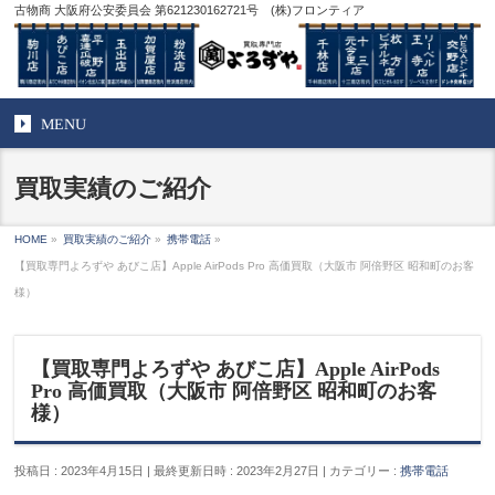
古物商 大阪府公安委員会 第621230162721号 (株)フロンティア
MENU
買取実績のご紹介
HOME
»
買取実績のご紹介
»
携帯電話
»
【買取専門よろずや あびこ店】Apple AirPods Pro 高価買取（大阪市 阿倍野区 昭和町のお客
様）
【買取専門よろずや あびこ店】Apple AirPods
Pro 高価買取（大阪市 阿倍野区 昭和町のお客
様）
投稿日 : 2023年4月15日
最終更新日時 : 2023年2月27日
カテゴリー :
携帯電話