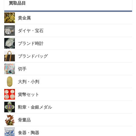
買取品目
貴金属
ダイヤ・宝石
ブランド時計
ブランドバッグ
切手
大判・小判
貨幣セット
勲章・金銀メダル
骨董品
食器・陶器