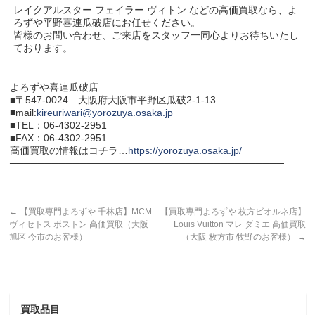
レイクアルスター フェイラー ヴィトン などの高価買取なら、よ
ろずや平野喜連瓜破店にお任せください。
皆様のお問い合わせ、ご来店をスタッフ一同心よりお待ちいたし
ております。
───────────────────────────────────────
よろずや喜連瓜破店
■〒547-0024 大阪府大阪市平野区瓜破2-1-13
■mail:
kireuriwari@yorozuya.osaka.jp
■TEL：06-4302-2951
■FAX：06-4302-2951
高価買取の情報はコチラ…
https://yorozuya.osaka.jp/
───────────────────────────────────────
←
【買取専門よろずや 千林店】MCM
【買取専門よろずや 枚方ビオルネ店】
ヴィセトス ボストン 高価買取（大阪
Louis Vuitton マレ ダミエ 高価買取
旭区 今市のお客様）
（大阪 枚方市 牧野のお客様）
→
買取品目