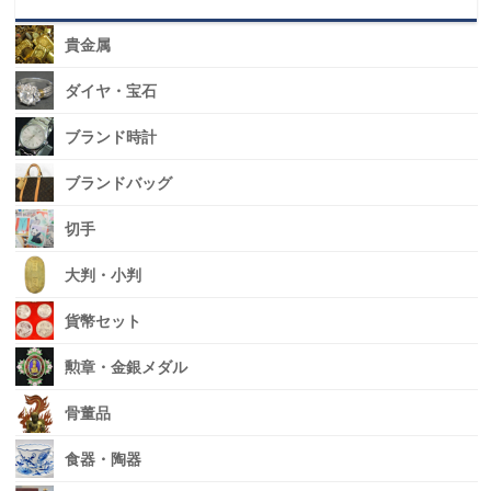
貴金属
ダイヤ・宝石
ブランド時計
ブランドバッグ
切手
大判・小判
貨幣セット
勲章・金銀メダル
骨董品
食器・陶器