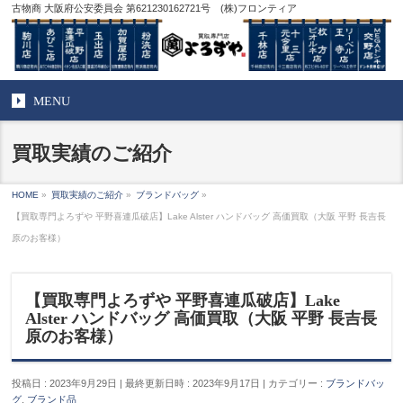
古物商 大阪府公安委員会 第621230162721号 (株)フロンティア
MENU
買取実績のご紹介
HOME
»
買取実績のご紹介
»
ブランドバッグ
»
【買取専門よろずや 平野喜連瓜破店】Lake Alster ハンドバッグ 高価買取（大阪 平野 長吉長
原のお客様）
【買取専門よろずや 平野喜連瓜破店】Lake
Alster ハンドバッグ 高価買取（大阪 平野 長吉長
原のお客様）
投稿日 : 2023年9月29日
最終更新日時 : 2023年9月17日
カテゴリー :
ブランドバッ
グ
,
ブランド品