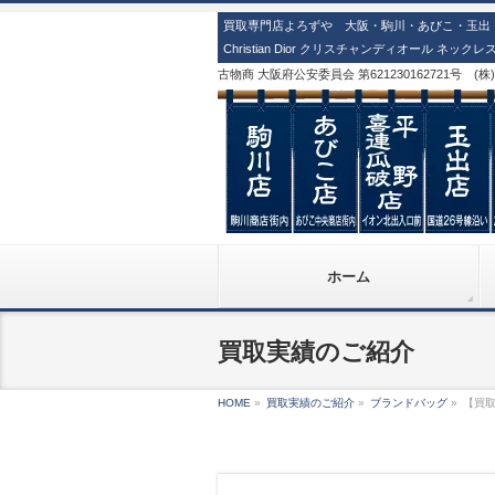
買取専門店よろずや 大阪・駒川・あびこ・玉出・
Christian Dior クリスチャンディオール ネ
古物商 大阪府公安委員会 第621230162721号 (
ホーム
買取実績のご紹介
HOME
»
買取実績のご紹介
»
ブランドバッグ
»
【買取