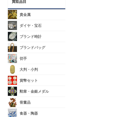
買取品目
貴金属
ダイヤ・宝石
ブランド時計
ブランドバッグ
切手
大判・小判
貨幣セット
勲章・金銀メダル
骨董品
食器・陶器