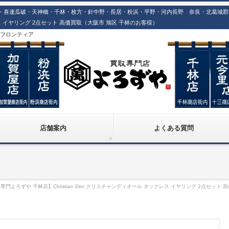
喜連瓜破・天神橋・千林・枚方・針中野・長居・粉浜・平野・河内長野 奈良・北葛城郡での
ックレス イヤリング 2点セット 高価買取（大阪市 旭区 千林のお客様）
株)フロンティア
店舗案内
よくある質問
専門よろずや 千林店】Christian Dior クリスチャンディオール ネックレス イヤリング 2点セット