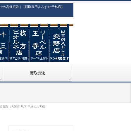
高価買取 | 【買取専門よろずや 千林店】
買取方法
 高価買取（大阪市 旭区 千林のお客様）