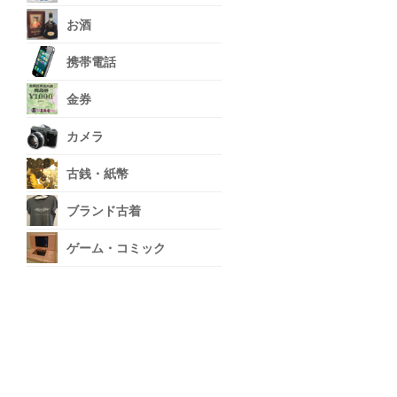
お酒
携帯電話
金券
カメラ
古銭・紙幣
ブランド古着
ゲーム・コミック