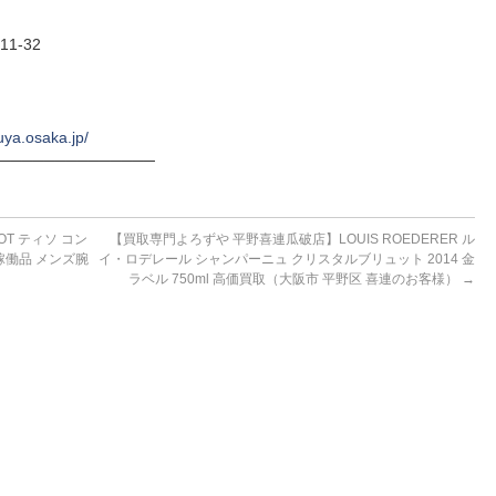
1-32
uya.osaka.jp/
──────────────
T ティソ コン
【買取専門よろずや 平野喜連瓜破店】LOUIS ROEDERER ル
 稼働品 メンズ腕
イ・ロデレール シャンパーニュ クリスタルブリュット 2014 金
ラベル 750ml 高価買取（大阪市 平野区 喜連のお客様）
→