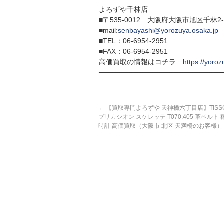
よろずや千林店
■〒535-0012 大阪府大阪市旭区千林2-1
■mail:
senbayashi@yorozuya.osaka.jp
■TEL：06-6954-2951
■FAX：06-6954-2951
高価買取の情報はコチラ…
https://yoroz
─────────────────────────
←
【買取専門よろずや 天神橋六丁目店】TISSO
プリカシオン スケレッテ T070.405 革ベルト
時計 高価買取（大阪市 北区 天満橋のお客様）