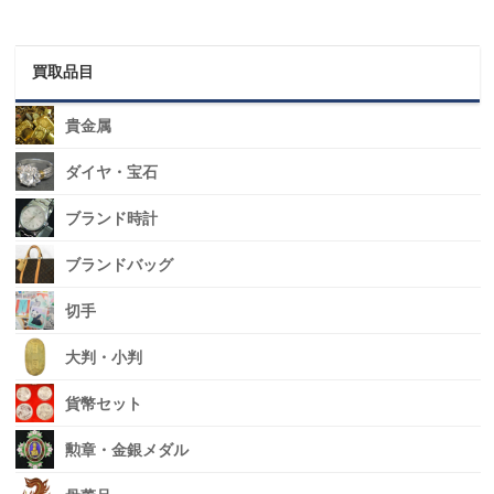
買取品目
貴金属
ダイヤ・宝石
ブランド時計
ブランドバッグ
切手
大判・小判
貨幣セット
勲章・金銀メダル