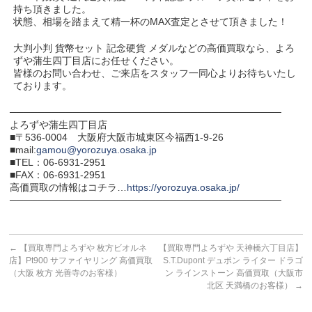
持ち頂きました。
状態、相場を踏まえて精一杯のMAX査定とさせて頂きました！
大判小判 貨幣セット 記念硬貨 メダルなどの高価買取なら、よろ
ずや蒲生四丁目店にお任せください。
皆様のお問い合わせ、ご来店をスタッフ一同心よりお待ちいたし
ております。
───────────────────────────────────────
よろずや蒲生四丁目店
■〒536-0004 大阪府大阪市城東区今福西1-9-26
■mail:
gamou@yorozuya.osaka.jp
■TEL：06-6931-2951
■FAX：06-6931-2951
高価買取の情報はコチラ…
https://yorozuya.osaka.jp/
───────────────────────────────────────
←
【買取専門よろずや 枚方ビオルネ
【買取専門よろずや 天神橋六丁目店】
店】Pt900 サファイヤリング 高価買取
S.T.Dupont デュポン ライター ドラゴ
（大阪 枚方 光善寺のお客様）
ン ラインストーン 高価買取（大阪市
北区 天満橋のお客様）
→