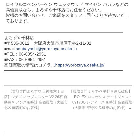
ロイヤルコペンハーゲン ウェッジウッド マイセン バカラなどの
高価買取なら、よろずや千林店にお任せください。
皆様のお問い合わせ、ご来店をスタッフ一同心よりお待ちいたし
ております。
───────────────────────────────────────
よろずや千林店
■〒535-0012 大阪府大阪市旭区千林2-11-32
■mail:
senbayashi@yorozuya.osaka.jp
■TEL：06-6954-2951
■FAX：06-6954-2951
高価買取の情報はコチラ…
https://yorozuya.osaka.jp/
───────────────────────────────────────
←
【買取専門よろずや 天神橋六丁目
【買取専門よろずや 平野喜連瓜破店】
店】シチズン セブンスター V2 26石 自
ROLEX ロレックス デイトジャスト
動巻き メンズ腕時計 高価買取（大阪市
69173G レディース 腕時計 高価買取
北区 南森町のお客様）
（大阪市 平野区 瓜破東のお客様）
→