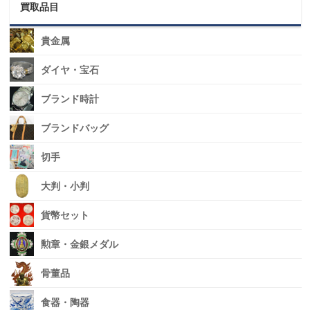
買取品目
貴金属
ダイヤ・宝石
ブランド時計
ブランドバッグ
切手
大判・小判
貨幣セット
勲章・金銀メダル
骨董品
食器・陶器