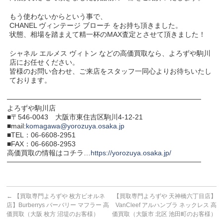
もう使わないからという事で、
CHANEL ヴィンテージ ブローチ をお持ち頂きました。
状態、相場を踏まえて精一杯のMAX査定とさせて頂きました！
シャネル エルメス ヴィトン などの高価買取なら、よろずや駒川
店にお任せください。
皆様のお問い合わせ、ご来店をスタッフ一同心よりお待ちいたし
ております。
───────────────────────────────────────
よろずや駒川店
■〒546-0043 大阪市東住吉区駒川4-12-21
■mail:
komagawa@yorozuya.osaka.jp
■TEL：06-6608-2951
■FAX：06-6608-2953
高価買取の情報はコチラ…
https://yorozuya.osaka.jp/
───────────────────────────────────────
←
【買取専門よろずや 枚方ビオルネ
【買取専門よろずや 天神橋六丁目店】
店】Burberrys バーバリー マフラー 高
VanCleef アルハンブラ ネックレス 高
価買取（大阪 枚方 沼堤のお客様）
価買取（大阪市 北区 池田町のお客様）
→