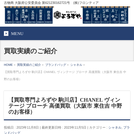
古物商 大阪府公安委員会 第621230162721号 (株)フロンティア
MENU
買取実績のご紹介
HOME
»
買取実績のご紹介
»
ブランドバッグ
»
シャネル
»
【買取専門よろずや 駒川店】CHANEL ヴィンテージ ブローチ 高価買取（大阪市 東住吉 中
野のお客様）
【買取専門よろずや 駒川店】CHANEL ヴィン
テージ ブローチ 高価買取（大阪市 東住吉 中野
のお客様）
投稿日 : 2023年11月8日
最終更新日時 : 2023年11月5日
カテゴリー :
シャネル
,
ブラ
ンドバッグ