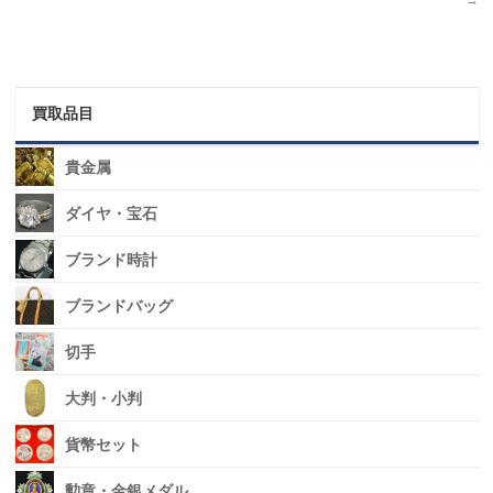
買取品目
貴金属
ダイヤ・宝石
ブランド時計
ブランドバッグ
切手
大判・小判
貨幣セット
勲章・金銀メダル