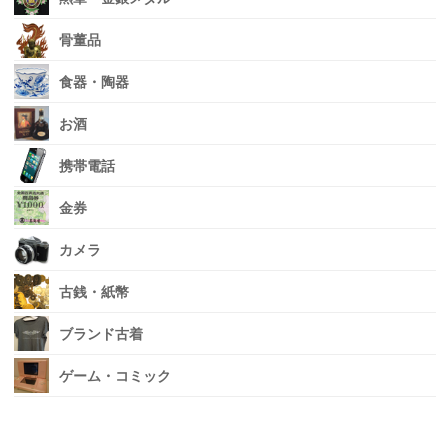
骨董品
食器・陶器
お酒
携帯電話
金券
カメラ
古銭・紙幣
ブランド古着
ゲーム・コミック