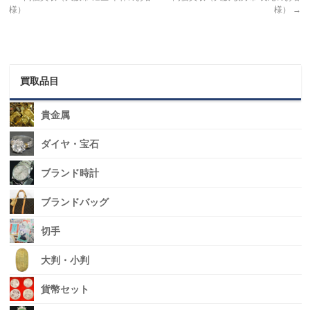
様）
様）
→
買取品目
貴金属
ダイヤ・宝石
ブランド時計
ブランドバッグ
切手
大判・小判
貨幣セット