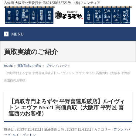
古物商 大阪府公安委員会 第621230162721号 (株)フロンティア
MENU
買取実績のご紹介
HOME
»
買取実績のご紹介
»
ブランドバッグ
»
【買取専門よろずや 平野喜連瓜破店】ルイヴィトン エヴァ N5521 高価買取（大阪市 平野区
喜連西のお客様）
【買取専門よろずや 平野喜連瓜破店】ルイヴィ
トン エヴァ N5521 高価買取（大阪市 平野区 喜
連西のお客様）
投稿日 : 2023年11月11日
最終更新日時 : 2023年11月11日
カテゴリー :
ブランドバ
ッグ
,
ルイ・ヴィトン