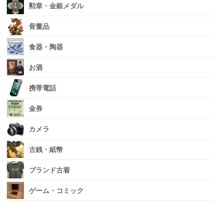
勲章・金銀メダル
骨董品
食器・陶器
お酒
携帯電話
金券
カメラ
古銭・紙幣
ブランド古着
ゲーム・コミック