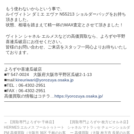
もう使わないからという事で、
ルイヴィトン ダミエ エヴァ N55213 ショルダーバッグをお持ち
頂きました。
状態、相場を踏まえて精一杯のMAX査定とさせて頂きました！
ヴィトン シャネル エルメスなどの高価買取なら、よろずや平野
喜連瓜破店にお任せください。
皆様のお問い合わせ、ご来店をスタッフ一同心よりお待ちいたし
ております。
───────────────────────────────────────
よろずや喜連瓜破店
■〒547-0024 大阪府大阪市平野区瓜破2-1-13
■mail:
kireuriwari@yorozuya.osaka.jp
■TEL：06-4302-2951
■FAX：06-4302-2951
高価買取の情報はコチラ…
https://yorozuya.osaka.jp/
───────────────────────────────────────
←
【買取専門よろずや 千林店】
【買取専門よろずや 枚方ビオルネ店】
HERMES エルメス フールトゥトート
シャネル マトラッセ チェーンショルダ
PM 高価買取（大阪市 旭区 千林のお客
ー 高価買取（大阪 枚方市 長尾のお客