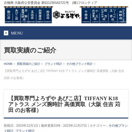
古物商 大阪府公安委員会 第621230162721号 (株)フロンティア
MENU
買取実績のご紹介
HOME
»
買取実績のご紹介
»
ブランド時計
»
その他ブランド時計
»
【買取専門よろずや あびこ店】TIFFANY K18 アトラス メンズ腕時計 高価買取（大阪 住吉
苅田 のお客様）
【買取専門よろずや あびこ店】TIFFANY K18
アトラス メンズ腕時計 高価買取（大阪 住吉 苅
田 のお客様）
投稿日 : 2023年12月1日
最終更新日時 : 2023年11月27日
カテゴリー :
その他ブラン
ド時計
,
ブランド時計