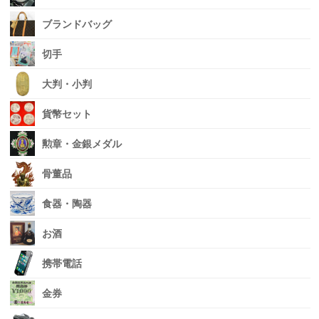
ブランドバッグ
切手
大判・小判
貨幣セット
勲章・金銀メダル
骨董品
食器・陶器
お酒
携帯電話
金券