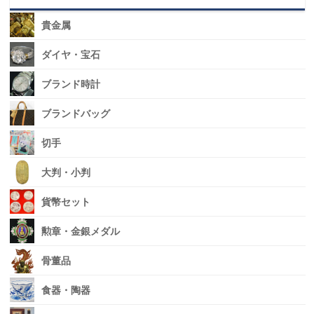
貴金属
ダイヤ・宝石
ブランド時計
ブランドバッグ
切手
大判・小判
貨幣セット
勲章・金銀メダル
骨董品
食器・陶器