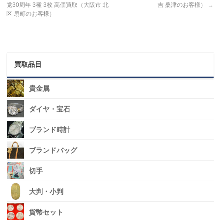
党30周年 3種 3枚 高価買取（大阪市 北
吉 桑津のお客様）
→
区 扇町のお客様）
買取品目
貴金属
ダイヤ・宝石
ブランド時計
ブランドバッグ
切手
大判・小判
貨幣セット