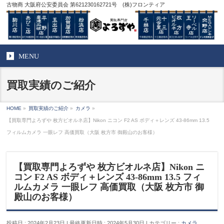
古物商 大阪府公安委員会 第621230162721号 (株)フロンティア
MENU
買取実績のご紹介
HOME
»
買取実績のご紹介
»
カメラ
»
【買取専門よろずや 枚方ビオルネ店】Nikon ニコン F2 AS ボディ＋レンズ 43-86mm 13.5
フィルムカメラ 一眼レフ 高価買取（大阪 枚方市 御殿山のお客様）
【買取専門よろずや 枚方ビオルネ店】Nikon ニ
コン F2 AS ボディ＋レンズ 43-86mm 13.5 フィ
ルムカメラ 一眼レフ 高価買取（大阪 枚方市 御
殿山のお客様）
投稿日 : 2024年2月23日
最終更新日時 : 2024年5月30日
カテゴリー :
カメラ