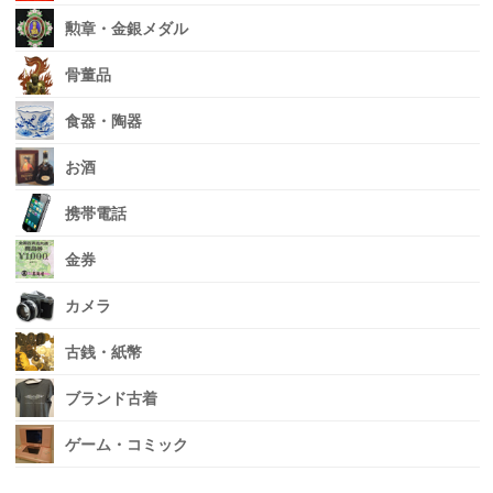
勲章・金銀メダル
骨董品
食器・陶器
お酒
携帯電話
金券
カメラ
古銭・紙幣
ブランド古着
ゲーム・コミック