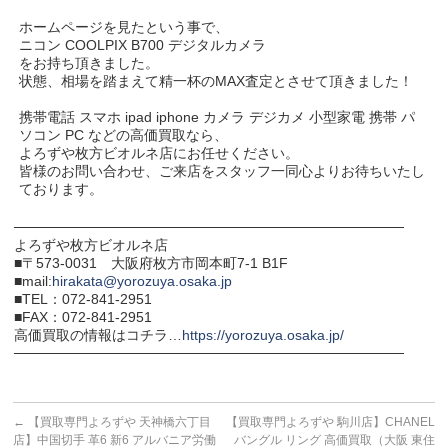
ホームページを見たという事で、
ニコン COOLPIX B700 デジタルカメラ
をお持ち頂きました。
状態、相場を踏まえて精一杯のMAX査定とさせて頂きました！
携帯電話 スマホ ipad iphone カメラ デジカメ 小型家電 携帯 パ
ソコン PC などの高価買取なら、
よろずや枚方ビオルネ店にお任せください。
皆様のお問い合わせ、ご来店をスタッフ一同心よりお待ちいたし
ております。
───────────────────────────────────────
よろずや枚方ビオルネ店
■〒573-0031 大阪府枚方市岡本町7-1 B1F
■mail:
hirakata@yorozuya.osaka.jp
■TEL：072-841-2951
■FAX：072-841-2951
高価買取の情報はコチラ…
https://yorozuya.osaka.jp/
───────────────────────────────────────
←
【買取専門よろずや 天神橋六丁目
【買取専門よろずや 駒川店】CHANEL
店】中国切手 革6 新6 アルバニア労働
バングル リング 高価買取（大阪 東住