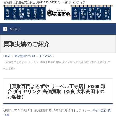
古物商 大阪府公安委員会 第621230162721号 (株)フロンティア
MENU
買取実績のご紹介
HOME
»
買取実績のご紹介
»
ダイヤ宝石
»
【買取専門よろずや リーベル王寺店】Pt900 印台 ダイヤリング 高価買取（奈良 大和高田市
のお客様）
【買取専門よろずや リーベル王寺店】Pt900 印
台 ダイヤリング 高価買取（奈良 大和高田市の
お客様）
投稿日 : 2024年8月7日
最終更新日時 : 2024年4月17日
カテゴリー :
ダイヤ宝石
,
貴
金属