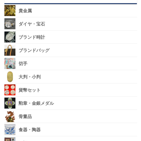
貴金属
ダイヤ・宝石
ブランド時計
ブランドバッグ
切手
大判・小判
貨幣セット
勲章・金銀メダル
骨董品
食器・陶器