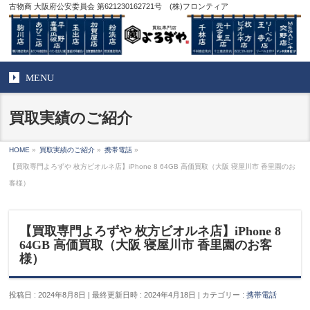
古物商 大阪府公安委員会 第621230162721号 (株)フロンティア
MENU
買取実績のご紹介
HOME
»
買取実績のご紹介
»
携帯電話
»
【買取専門よろずや 枚方ビオルネ店】iPhone 8 64GB 高価買取（大阪 寝屋川市 香里園のお
客様）
【買取専門よろずや 枚方ビオルネ店】iPhone 8
64GB 高価買取（大阪 寝屋川市 香里園のお客
様）
投稿日 : 2024年8月8日
最終更新日時 : 2024年4月18日
カテゴリー :
携帯電話