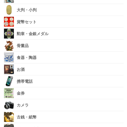
大判・小判
貨幣セット
勲章・金銀メダル
骨董品
食器・陶器
お酒
携帯電話
金券
カメラ
古銭・紙幣