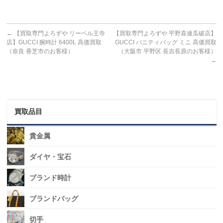
←
【買取専門よろずや リーベル王寺
【買取専門よろずや 平野喜連瓜破店】
店】GUCCI 腕時計 6400L 高価買取
GUCCI バニティバッグ ミニ 高価買取
（奈良 香芝市のお客様）
（大阪市 平野区 長吉長原のお客様）
→
買取品目
貴金属
ダイヤ・宝石
ブランド時計
ブランドバッグ
切手