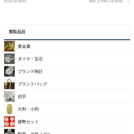
田辺のお客様）
城郡 王寺町のお客様）
→
買取品目
貴金属
ダイヤ・宝石
ブランド時計
ブランドバッグ
切手
大判・小判
貨幣セット