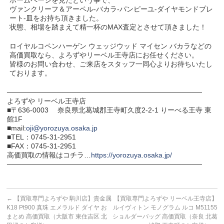
ホームページを見たという事で、
ヴァンクリーフ＆アーペル-バカラ-パンピーユ-ダイヤモンドプレ
ート-皿をお持ち頂きました。
状態、相場を踏まえて精一杯のMAX査定とさせて頂きました！
ロイヤルコペンハーゲン ウェッジウッド マイセン バカラなどの
高価買取なら、よろずやリーベル王寺店にお任せください。
皆様のお問い合わせ、ご来店をスタッフ一同心よりお待ちいたし
ております。
───────────────────────────────────────
よろずや リーベル王寺店
■〒636-0003 奈良県北葛城郡王寺町久度2-2-1 りーべる王寺 東
館1F
■mail:
oji@yorozuya.osaka.jp
■TEL：0745-31-2951
■FAX：0745-31-2951
高価買取の情報はコチラ…
https://yorozuya.osaka.jp/
───────────────────────────────────────
←
【買取専門よろずや 駒川店】貴金属
【買取専門よろずや リーベル王寺店】
K18 Pt900 真珠 エメラルド ダイヤ お
ルイヴィトン モノグラム ルコ M51155
まとめ 高価買取（大阪市 東住吉区 北
ショルダーバッグ 高価買取（奈良 北葛