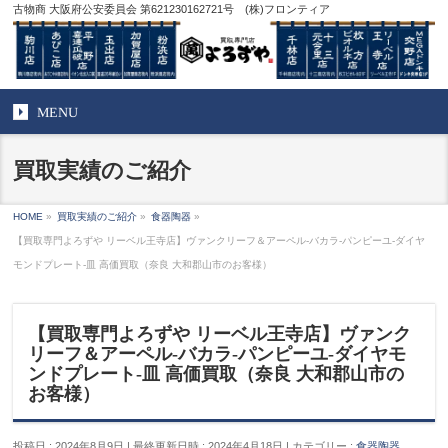
古物商 大阪府公安委員会 第621230162721号 (株)フロンティア
MENU
買取実績のご紹介
HOME
»
買取実績のご紹介
»
食器陶器
»
【買取専門よろずや リーベル王寺店】ヴァンクリーフ＆アーペル-バカラ-パンピーユ-ダイヤ
モンドプレート-皿 高価買取（奈良 大和郡山市のお客様）
【買取専門よろずや リーベル王寺店】ヴァンク
リーフ＆アーペル-バカラ-パンピーユ-ダイヤモ
ンドプレート-皿 高価買取（奈良 大和郡山市の
お客様）
投稿日 : 2024年8月9日
最終更新日時 : 2024年4月18日
カテゴリー :
食器陶器