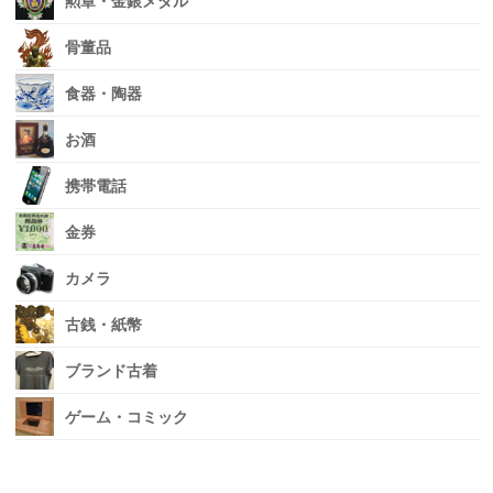
勲章・金銀メダル
骨董品
食器・陶器
お酒
携帯電話
金券
カメラ
古銭・紙幣
ブランド古着
ゲーム・コミック