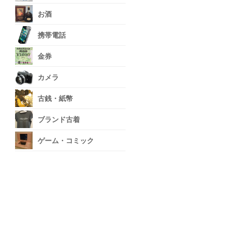
お酒
携帯電話
金券
カメラ
古銭・紙幣
ブランド古着
ゲーム・コミック