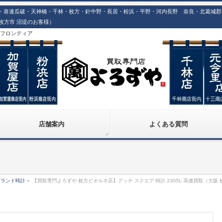
喜連瓜破・天神橋・千林・枚方・針中野・長居・粉浜・平野・河内長野 奈良・北葛城郡での
阪 枚方市 沼堤のお客様）
株)フロンティア
店舗案内
よくある質問
ブランド時計
»
【買取専門よろずや 枚方ビオルネ店】グッチ スクエア 時計 2305L 高価買取（大阪