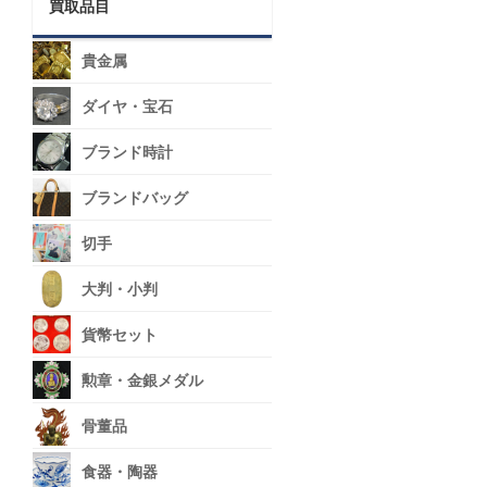
買取品目
貴金属
ダイヤ・宝石
ブランド時計
ブランドバッグ
切手
大判・小判
貨幣セット
勲章・金銀メダル
骨董品
食器・陶器