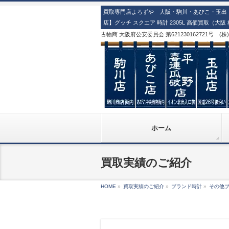
買取専門店よろずや 大阪・駒川・あびこ・玉出・
店】グッチ スクエア 時計 2305L 高価買取（大
古物商 大阪府公安委員会 第621230162721号 (
ホーム
買取実績のご紹介
HOME
»
買取実績のご紹介
»
ブランド時計
»
その他