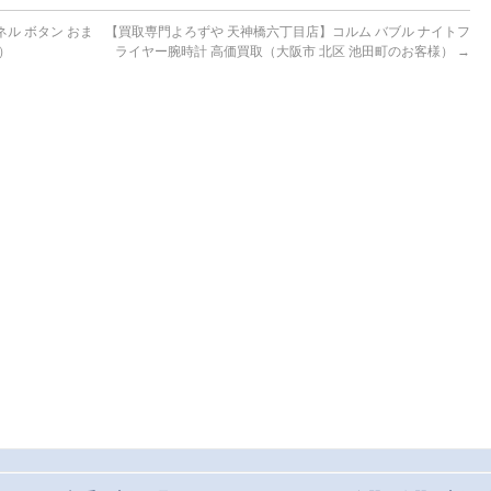
ル ボタン おま
【買取専門よろずや 天神橋六丁目店】コルム バブル ナイトフ
）
ライヤー腕時計 高価買取（大阪市 北区 池田町のお客様）
→