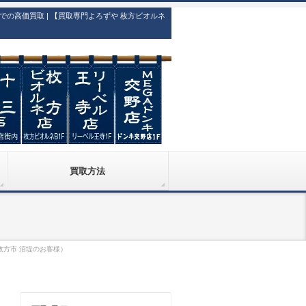
高価買取 | 【買取専門よろずや 枚方ビオルネ
買取方法
 枚方市 沼堤のお客様）