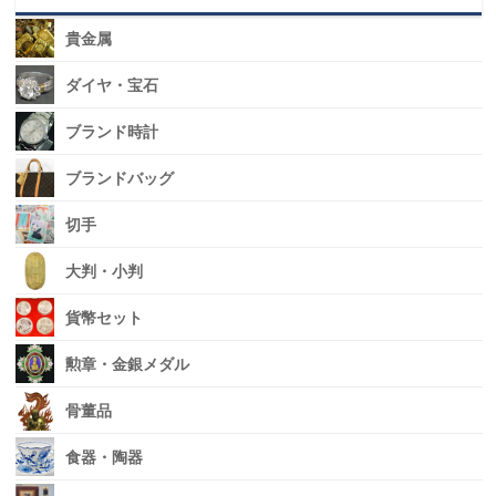
貴金属
ダイヤ・宝石
ブランド時計
ブランドバッグ
切手
大判・小判
貨幣セット
勲章・金銀メダル
骨董品
食器・陶器