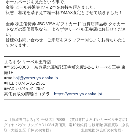
ホームページを見たという事で、
金券 ビール共通券 びん2本をお持ち頂きました。
状態、相場を踏まえて精一杯のMAX査定とさせて頂きました！
金券 株主優待券 JBC VISA ギフトカード 百貨店商品券 クオカー
ドなどの高価買取なら、よろずやリーベル王寺店にお任せくださ
い。
皆様のお問い合わせ、ご来店をスタッフ一同心よりお待ちいたし
ております。
───────────────────────────────────────
よろずや リーベル王寺店
■〒636-0003 奈良県北葛城郡王寺町久度2-2-1 りーべる王寺 東
館1F
■mail:
oji@yorozuya.osaka.jp
■TEL：0745-31-2951
■FAX：0745-31-2951
高価買取の情報はコチラ…
https://yorozuya.osaka.jp/
───────────────────────────────────────
←
【買取専門よろずや 千林店】Pt900
【買取専門よろずや リーベル王寺店】
ダイヤ パヴェ リング MD1.08ct 高価買
竜10銭銀貨 古銭 明治 高価買取（奈良
取（大阪 旭区 千林 のお客様）
北葛城郡 河合町のお客様）
→