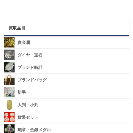
買取品目
貴金属
ダイヤ・宝石
ブランド時計
ブランドバッグ
切手
大判・小判
貨幣セット
勲章・金銀メダル