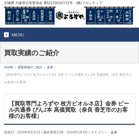
古物商 大阪府公安委員会 第621230162721号 (株)フロンティア
MENU
買取実績のご紹介
HOME
»
買取実績のご紹介
»
金券
»
【買取専門よろずや 枚方ビオルネ店】金券 ビール共通券 びん2本 高価買取（奈良 香芝市の
お客様のお客様）
【買取専門よろずや 枚方ビオルネ店】金券 ビー
ル共通券 びん2本 高価買取（奈良 香芝市のお客
様のお客様）
投稿日 : 2024年8月31日
最終更新日時 : 2024年5月4日
カテゴリー :
金券