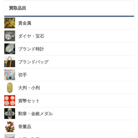
買取品目
貴金属
ダイヤ・宝石
ブランド時計
ブランドバッグ
切手
大判・小判
貨幣セット
勲章・金銀メダル
骨董品