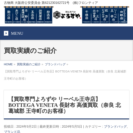
古物商 大阪府公安委員会 第621230162721号 (株)フロンティア
MENU
買取実績のご紹介
HOME
»
買取実績のご紹介
»
ブランドバッグ
»
【買取専門よろずや リーベル王寺店】BOTTEGA VENETA 長財布 高価買取（奈良 北葛城郡
王寺町のお客様）
【買取専門よろずや リーベル王寺店】
BOTTEGA VENETA 長財布 高価買取（奈良 北
葛城郡 王寺町のお客様）
投稿日 : 2024年9月2日
最終更新日時 : 2024年5月5日
カテゴリー :
ブランドバッグ
,
ブランド品