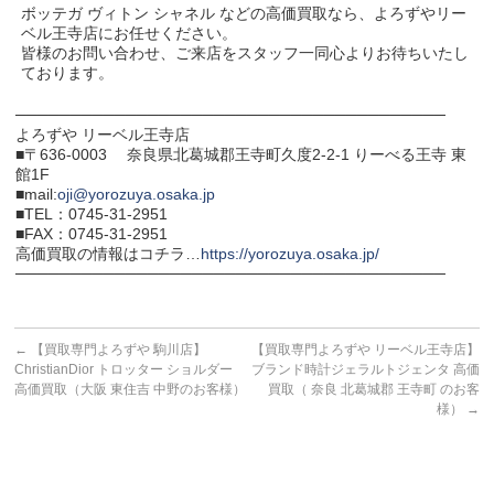
ボッテガ ヴィトン シャネル などの高価買取なら、よろずやリー
ベル王寺店にお任せください。
皆様のお問い合わせ、ご来店をスタッフ一同心よりお待ちいたし
ております。
───────────────────────────────────────
よろずや リーベル王寺店
■〒636-0003 奈良県北葛城郡王寺町久度2-2-1 りーべる王寺 東
館1F
■mail:
oji@yorozuya.osaka.jp
■TEL：0745-31-2951
■FAX：0745-31-2951
高価買取の情報はコチラ…
https://yorozuya.osaka.jp/
───────────────────────────────────────
←
【買取専門よろずや 駒川店】
【買取専門よろずや リーベル王寺店】
ChristianDior トロッター ショルダー
ブランド時計ジェラルトジェンタ 高価
高価買取（大阪 東住吉 中野のお客様）
買取（ 奈良 北葛城郡 王寺町 のお客
様）
→