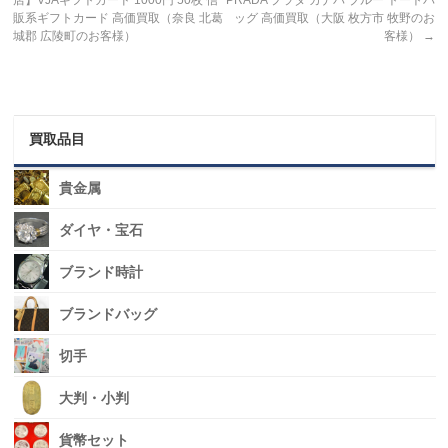
販系ギフトカード 高価買取（奈良 北葛
ッグ 高価買取（大阪 枚方市 牧野のお
城郡 広陵町のお客様）
客様）
→
買取品目
貴金属
ダイヤ・宝石
ブランド時計
ブランドバッグ
切手
大判・小判
貨幣セット