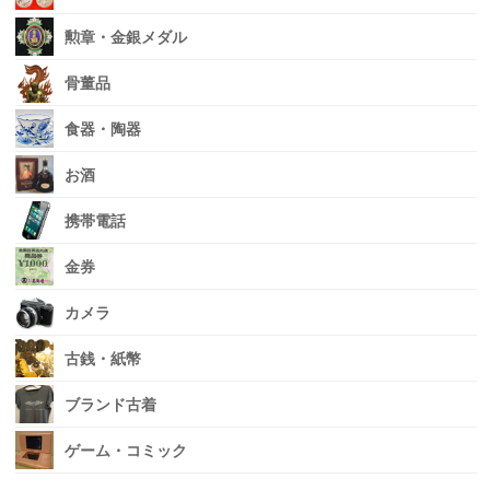
勲章・金銀メダル
骨董品
食器・陶器
お酒
携帯電話
金券
カメラ
古銭・紙幣
ブランド古着
ゲーム・コミック