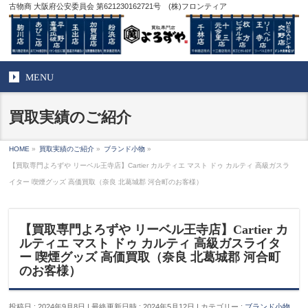
古物商 大阪府公安委員会 第621230162721号 (株)フロンティア
MENU
買取実績のご紹介
HOME
»
買取実績のご紹介
»
ブランド小物
»
【買取専門よろずや リーベル王寺店】Cartier カルティエ マスト ドゥ カルティ 高級ガスラ
イター 喫煙グッズ 高価買取（奈良 北葛城郡 河合町のお客様）
【買取専門よろずや リーベル王寺店】Cartier カ
ルティエ マスト ドゥ カルティ 高級ガスライタ
ー 喫煙グッズ 高価買取（奈良 北葛城郡 河合町
のお客様）
投稿日 : 2024年9月8日
最終更新日時 : 2024年5月12日
カテゴリー :
ブランド小物