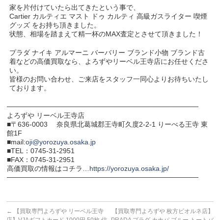
家を片付けていたら出てきたという事で、
Cartier カルティエ マスト ドゥ カルティ 高級ガスライター 喫煙
グッズ をお持ち頂きました。
状態、相場を踏まえて精一杯のMAX査定とさせて頂きました！
プラダ ナイキ アルマーニ バーバリー ブランド小物 ブランド古
着などの高価買取なら、よろずやリーベル王寺店にお任せくださ
い。
皆様のお問い合わせ、ご来店をスタッフ一同心よりお待ちいたし
ております。
───────────────────────────────────────
よろずや リーベル王寺店
■〒636-0003 奈良県北葛城郡王寺町久度2-2-1 りーべる王寺 東
館1F
■mail:
oji@yorozuya.osaka.jp
■TEL：0745-31-2951
■FAX：0745-31-2951
高価買取の情報はコチラ…
https://yorozuya.osaka.jp/
───────────────────────────────────────
←
【買取専門よろずや リーベル王寺
【買取専門よろずや 枚方ビオルネ店】
店】VJAギフトカード 1000円 50枚 信
PRADA プラダ カナパ ブルー トートバ