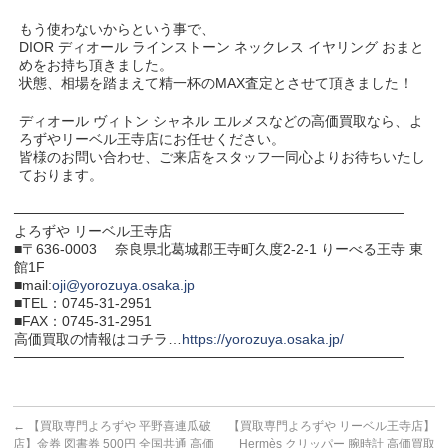
もう使わないからという事で、
DIOR ディオール ラインストーン ネックレス イヤリング おまと
めをお持ち頂きました。
状態、相場を踏まえて精一杯のMAX査定とさせて頂きました！
ディオール ヴィトン シャネル エルメスなどの高価買取なら、よ
ろずやリーベル王寺店にお任せください。
皆様のお問い合わせ、ご来店をスタッフ一同心よりお待ちいたし
ております。
───────────────────────────────────────
よろずや リーベル王寺店
■〒636-0003 奈良県北葛城郡王寺町久度2-2-1 りーべる王寺 東
館1F
■mail:
oji@yorozuya.osaka.jp
■TEL：0745-31-2951
■FAX：0745-31-2951
高価買取の情報はコチラ…
https://yorozuya.osaka.jp/
───────────────────────────────────────
←
【買取専門よろずや 平野喜連瓜破
【買取専門よろずや リーベル王寺店】
店】金券 図書券 500円 全国共通 高価
Hermès クリッパー 腕時計 高価買取