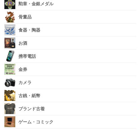
勲章・金銀メダル
骨董品
食器・陶器
お酒
携帯電話
金券
カメラ
古銭・紙幣
ブランド古着
ゲーム・コミック