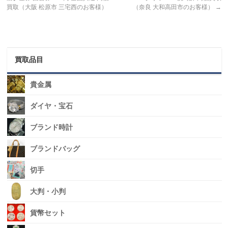
買取（大阪 松原市 三宅西のお客様）
（奈良 大和高田市のお客様）
→
買取品目
貴金属
ダイヤ・宝石
ブランド時計
ブランドバッグ
切手
大判・小判
貨幣セット