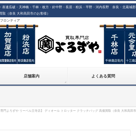
喜連瓜破・天神橋・千林・枚方・針中野・長居・粉浜・平野・河内長野 奈良・北葛城郡での
価買取（奈良 大和高田市のお客様）
株)フロンティア
店舗案内
よくある質問
専門よろずや リーベル王寺店】 ディオール トロッター クラッチバッグ 高価買取（奈良 大和高田