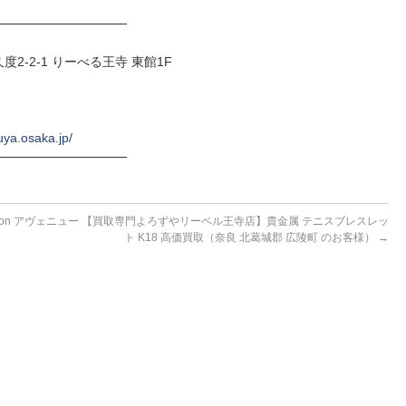
──────────────
度2-2-1 りーべる王寺 東館1F
uya.osaka.jp/
──────────────
ton アヴェニュー
【買取専門よろずやリーベル王寺店】貴金属 テニスブレスレッ
ト K18 高価買取（奈良 北葛城郡 広陵町 のお客様）
→