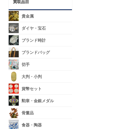
買取品目
貴金属
ダイヤ・宝石
ブランド時計
ブランドバッグ
切手
大判・小判
貨幣セット
勲章・金銀メダル
骨董品
食器・陶器