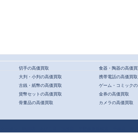
切手の高価買取
食器・陶器の高価買
大判・小判の高価買取
携帯電話の高価買取
古銭・紙幣の高価買取
ゲーム・コミックの
貨幣セットの高価買取
金券の高価買取
骨董品の高価買取
カメラの高価買取
t ©
駒川・針中野・平野での高価買取ならおまかせ｜買取専門店よろずや
All Rights
クーポン
駒川店
あびこ店
玉出店
平野喜連瓜破店
千林店
枚