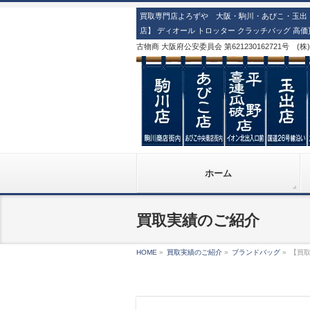
買取専門店よろずや 大阪・駒川・あびこ・玉出・
店】 ディオール トロッター クラッチバッグ 高
古物商 大阪府公安委員会 第621230162721号 (
ホーム
買取実績のご紹介
HOME
»
買取実績のご紹介
»
ブランドバッグ
»
【買取