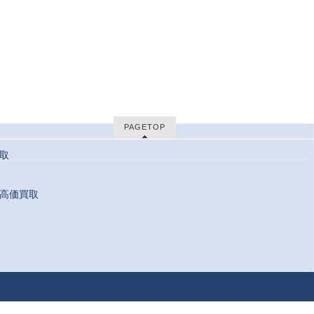
PAGETOP
取
高価買取
 Reserved.
方ビオルネ店
ノバティながの店
コラム