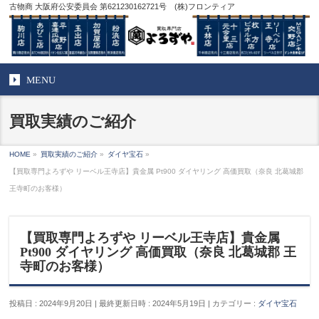
古物商 大阪府公安委員会 第621230162721号 (株)フロンティア
MENU
買取実績のご紹介
HOME
»
買取実績のご紹介
»
ダイヤ宝石
»
【買取専門よろずや リーベル王寺店】貴金属 Pt900 ダイヤリング 高価買取（奈良 北葛城郡
王寺町のお客様）
【買取専門よろずや リーベル王寺店】貴金属
Pt900 ダイヤリング 高価買取（奈良 北葛城郡 王
寺町のお客様）
投稿日 : 2024年9月20日
最終更新日時 : 2024年5月19日
カテゴリー :
ダイヤ宝石