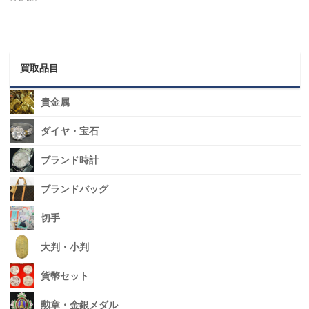
買取品目
貴金属
ダイヤ・宝石
ブランド時計
ブランドバッグ
切手
大判・小判
貨幣セット
勲章・金銀メダル