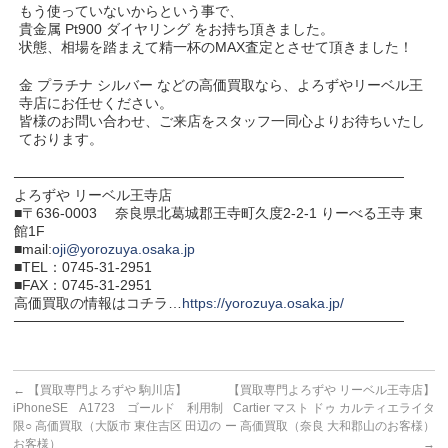
もう使っていないからという事で、
貴金属 Pt900 ダイヤリング をお持ち頂きました。
状態、相場を踏まえて精一杯のMAX査定とさせて頂きました！
金 プラチナ シルバー などの高価買取なら、よろずやリーベル王
寺店にお任せください。
皆様のお問い合わせ、ご来店をスタッフ一同心よりお待ちいたし
ております。
───────────────────────────────────────
よろずや リーベル王寺店
■〒636-0003 奈良県北葛城郡王寺町久度2-2-1 りーべる王寺 東
館1F
■mail:
oji@yorozuya.osaka.jp
■TEL：0745-31-2951
■FAX：0745-31-2951
高価買取の情報はコチラ…
https://yorozuya.osaka.jp/
───────────────────────────────────────
←
【買取専門よろずや 駒川店】
【買取専門よろずや リーベル王寺店】
iPhoneSE A1723 ゴールド 利用制
Cartier マスト ドゥ カルティエライタ
限○ 高価買取（大阪市 東住吉区 田辺の
ー 高価買取（奈良 大和郡山のお客様）
お客様）
→