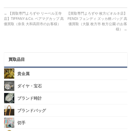
←
【買取専門よろずや リーベル王寺
【買取専門よろずや 枚方ビオルネ店】
店】TIFFANY＆Co. ペアマグカップ 高
FENDI フェンディ ズッカ柄 バッグ 高
価買取（奈良 大和高田市のお客様）
価買取（大阪 枚方市 枚方公園 のお客
様）
→
買取品目
貴金属
ダイヤ・宝石
ブランド時計
ブランドバッグ
切手