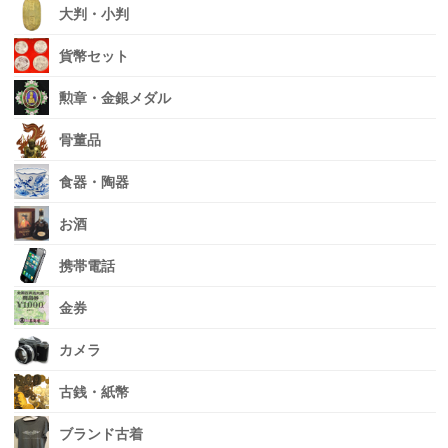
大判・小判
貨幣セット
勲章・金銀メダル
骨董品
食器・陶器
お酒
携帯電話
金券
カメラ
古銭・紙幣
ブランド古着