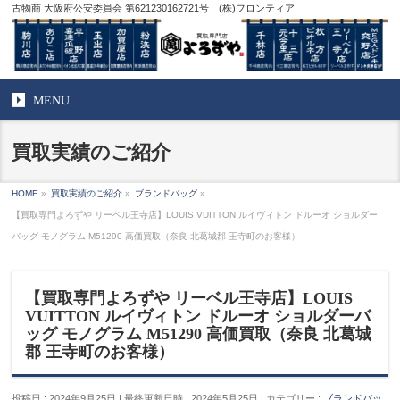
古物商 大阪府公安委員会 第621230162721号 (株)フロンティア
MENU
買取実績のご紹介
HOME
»
買取実績のご紹介
»
ブランドバッグ
»
【買取専門よろずや リーベル王寺店】LOUIS VUITTON ルイヴィトン ドルーオ ショルダー
バッグ モノグラム M51290 高価買取（奈良 北葛城郡 王寺町のお客様）
【買取専門よろずや リーベル王寺店】LOUIS
VUITTON ルイヴィトン ドルーオ ショルダーバ
ッグ モノグラム M51290 高価買取（奈良 北葛城
郡 王寺町のお客様）
投稿日 : 2024年9月25日
最終更新日時 : 2024年5月25日
カテゴリー :
ブランドバッ