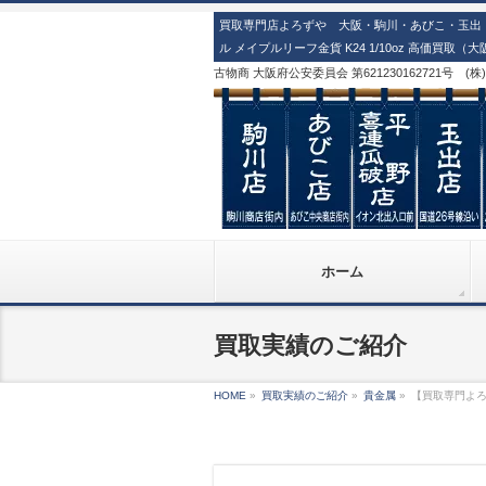
買取専門店よろずや 大阪・駒川・あびこ・玉出・
ル メイプルリーフ金貨 K24 1/10oz 高価買取
古物商 大阪府公安委員会 第621230162721号 (
ホーム
買取実績のご紹介
HOME
»
買取実績のご紹介
»
貴金属
»
【買取専門よろず