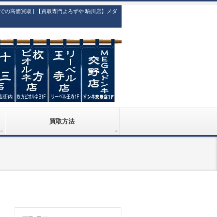
高価買取 | 【買取専門よろずや 駒川店】メダ
買取方法
）