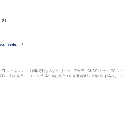
──────────────
-21
uya.osaka.jp/
──────────────
EL シャネル ミ
【買取専門よろずや リーベル王寺店】GUCCI グッチ GGスプ
買取（大阪 寝屋
リーム 長財布 高価買取（奈良 北葛城郡 王寺町のお客様）
→