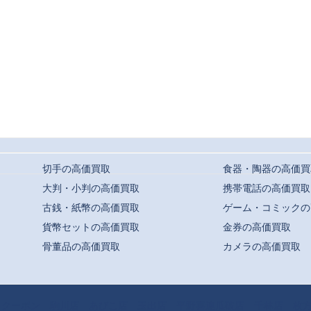
切手の高価買取
食器・陶器の高価買
大判・小判の高価買取
携帯電話の高価買取
古銭・紙幣の高価買取
ゲーム・コミックの
貨幣セットの高価買取
金券の高価買取
骨董品の高価買取
カメラの高価買取
t ©
駒川・針中野・平野での高価買取ならおまかせ｜買取専門店よろずや
All Rights
クーポン
駒川店
あびこ店
玉出店
平野喜連瓜破店
千林店
枚