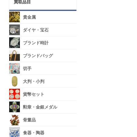
買取品目
貴金属
ダイヤ・宝石
ブランド時計
ブランドバッグ
切手
大判・小判
貨幣セット
勲章・金銀メダル
骨董品
食器・陶器