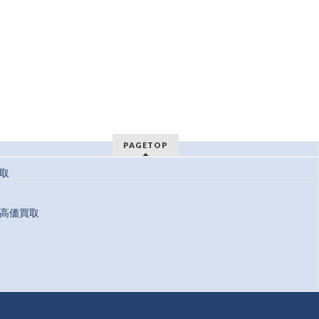
PAGETOP
取
高価買取
 Reserved.
方ビオルネ店
ノバティながの店
コラム