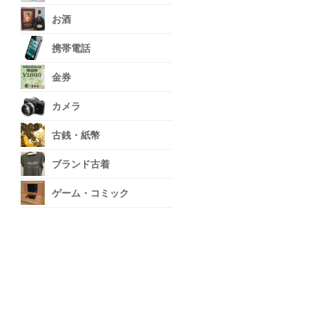
お酒
携帯電話
金券
カメラ
古銭・紙幣
ブランド古着
ゲーム・コミック