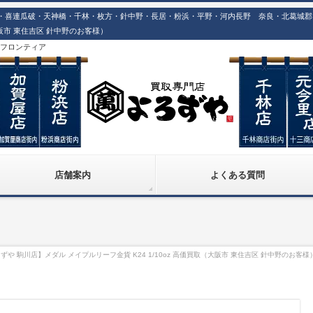
喜連瓜破・天神橋・千林・枚方・針中野・長居・粉浜・平野・河内長野 奈良・北葛城郡での
（大阪市 東住吉区 針中野のお客様）
株)フロンティア
店舗案内
よくある質問
や 駒川店】メダル メイプルリーフ金貨 K24 1/10oz 高価買取（大阪市 東住吉区 針中野のお客様