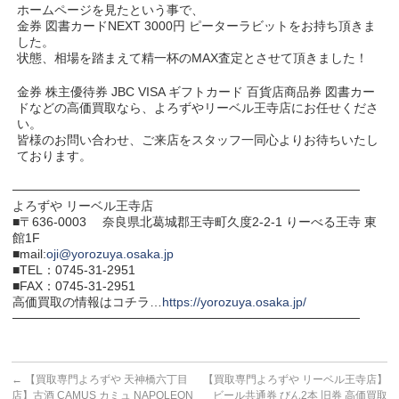
ホームページを見たという事で、
金券 図書カードNEXT 3000円 ピーターラビットをお持ち頂きま
した。
状態、相場を踏まえて精一杯のMAX査定とさせて頂きました！
金券 株主優待券 JBC VISA ギフトカード 百貨店商品券 図書カー
ドなどの高価買取なら、よろずやリーベル王寺店にお任せくださ
い。
皆様のお問い合わせ、ご来店をスタッフ一同心よりお待ちいたし
ております。
───────────────────────────────────────
よろずや リーベル王寺店
■〒636-0003 奈良県北葛城郡王寺町久度2-2-1 りーべる王寺 東
館1F
■mail:
oji@yorozuya.osaka.jp
■TEL：0745-31-2951
■FAX：0745-31-2951
高価買取の情報はコチラ…
https://yorozuya.osaka.jp/
───────────────────────────────────────
←
【買取専門よろずや 天神橋六丁目
【買取専門よろずや リーベル王寺店】
店】古酒 CAMUS カミュ NAPOLEON
ビール共通券 びん2本 旧券 高価買取