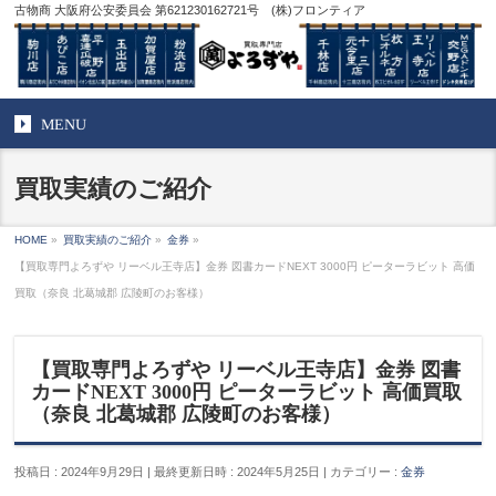
古物商 大阪府公安委員会 第621230162721号 (株)フロンティア
MENU
買取実績のご紹介
HOME
»
買取実績のご紹介
»
金券
»
【買取専門よろずや リーベル王寺店】金券 図書カードNEXT 3000円 ピーターラビット 高価
買取（奈良 北葛城郡 広陵町のお客様）
【買取専門よろずや リーベル王寺店】金券 図書
カードNEXT 3000円 ピーターラビット 高価買取
（奈良 北葛城郡 広陵町のお客様）
投稿日 : 2024年9月29日
最終更新日時 : 2024年5月25日
カテゴリー :
金券