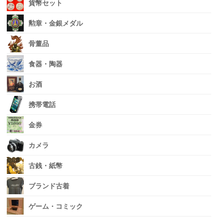
貨幣セット
勲章・金銀メダル
骨董品
食器・陶器
お酒
携帯電話
金券
カメラ
古銭・紙幣
ブランド古着
ゲーム・コミック