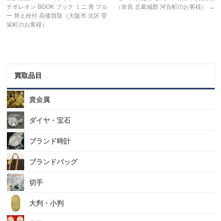
ナポレオン BOOK ブック ミニ 青 ブル
（奈良 北葛城郡 河合町のお客様）
→
ー 替え栓付 高価買取（大阪市 北区 菅
栄町のお客様）
買取品目
貴金属
ダイヤ・宝石
ブランド時計
ブランドバッグ
切手
大判・小判