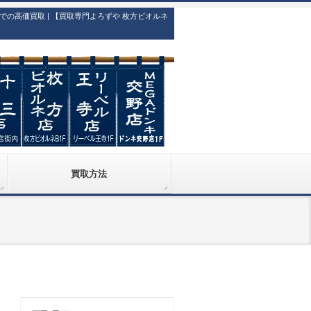
高価買取 | 【買取専門よろずや 枚方ビオルネ
買取方法