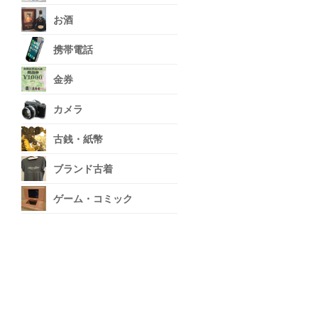
お酒
携帯電話
金券
カメラ
古銭・紙幣
ブランド古着
ゲーム・コミック