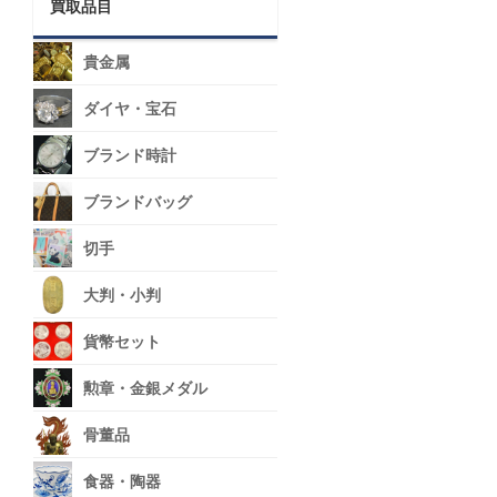
買取品目
貴金属
ダイヤ・宝石
ブランド時計
ブランドバッグ
切手
大判・小判
貨幣セット
勲章・金銀メダル
骨董品
食器・陶器