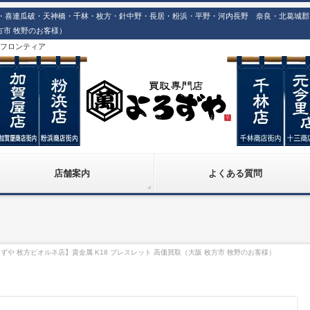
喜連瓜破・天神橋・千林・枚方・針中野・長居・粉浜・平野・河内長野 奈良・北葛城郡での
枚方市 牧野のお客様）
株)フロンティア
店舗案内
よくある質問
ずや 枚方ビオルネ店】貴金属 K18 ブレスレット 高価買取（大阪 枚方市 牧野のお客様）