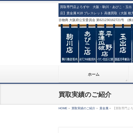
買取専門店よろずや 大阪・駒川・あびこ・玉出・
店】貴金属 K18 ブレスレット 高価買取（大阪 
古物商 大阪府公安委員会 第621230162721号 (
ホーム
買取実績のご紹介
HOME
»
買取実績のご紹介
»
貴金属
»
【買取専門よろ