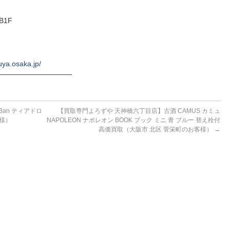
B1F
uya.osaka.jp/
──────────────
an ティアドロ
【買取専門よろずや 天神橋六丁目店】古酒 CAMUS カミュ
客様）
NAPOLEON ナポレオン BOOK ブック ミニ 青 ブルー 替え栓付
高価買取（大阪市 北区 菅栄町のお客様）
→