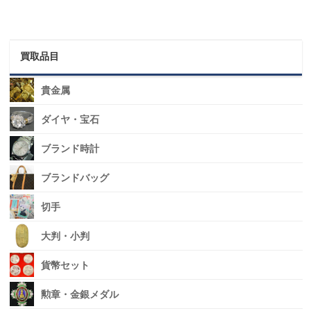
買取品目
貴金属
ダイヤ・宝石
ブランド時計
ブランドバッグ
切手
大判・小判
貨幣セット
勲章・金銀メダル