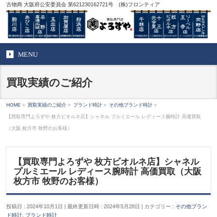
古物商 大阪府公安委員会 第621230162721号 (株)フロンティア
MENU
買取実績のご紹介
HOME
»
買取実績のご紹介
»
ブランド時計
»
その他ブランド時計
»
【買取専門よろずや 枚方ビオルネ店】シャネル プルミエール レディース腕時計 高価買取
（大阪 枚方市 牧野のお客様）
【買取専門よろずや 枚方ビオルネ店】シャネル
プルミエール レディース腕時計 高価買取（大阪
枚方市 牧野のお客様）
投稿日 : 2024年10月1日
最終更新日時 : 2024年5月28日
カテゴリー :
その他ブラン
ド時計
,
ブランド時計