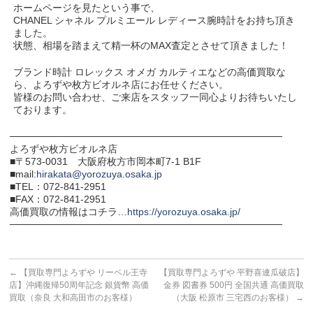
ホームページを見たという事で、
CHANEL シャネル プルミエール レディース腕時計をお持ち頂き
ました。
状態、相場を踏まえて精一杯のMAX査定とさせて頂きました！
ブランド時計 ロレックス オメガ カルティエなどの高価買取な
ら、よろずや枚方ビオルネ店にお任せください。
皆様のお問い合わせ、ご来店をスタッフ一同心よりお待ちいたし
ております。
───────────────────────────────────────
よろずや枚方ビオルネ店
■〒573-0031 大阪府枚方市岡本町7-1 B1F
■mail:
hirakata@yorozuya.osaka.jp
■TEL：072-841-2951
■FAX：072-841-2951
高価買取の情報はコチラ…
https://yorozuya.osaka.jp/
───────────────────────────────────────
←
【買取専門よろずや リーベル王寺
【買取専門よろずや 平野喜連瓜破店】
店】沖縄復帰50周年記念 銀貨幣 高価
金券 図書券 500円 全国共通 高価買取
買取（奈良 大和高田市のお客様）
（大阪 松原市 三宅西のお客様）
→