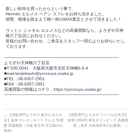
新しい財布を買ったからという事で、
Hermès エルメス ベアン スフレをお持ち頂きました。
状態、相場を踏まえて精一杯のMAX査定とさせて頂きました！
ヴィトン シャネル エルメスなどの高価買取なら、よろずや天神
橋六丁目店にお任せください。
皆様のお問い合わせ、ご来店をスタッフ一同心よりお待ちいたし
ております。
───────────────────────────────────────
よろずや天神橋六丁目店
■〒530-0041 大阪府大阪市北区天神橋6-5-4
■mail:
tenjinbashi@yorozuya.osaka.jp
■TEL：06-6357-2951
■FAX：06-6357-2951
高価買取の情報はコチラ…
https://yorozuya.osaka.jp/
───────────────────────────────────────
←
【買取専門よろずや 枚方ビオルネ
【買取専門よろずや リーベル王寺店】
店】金券 テレホンカード テレカ 50度
銀貨 1000円 東京オリンピック 高価買
数 高価買取（大阪 枚方市 宮之阪のお
取（奈良 大和高田市のお客様）
→
客様）