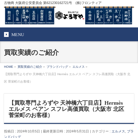
古物商 大阪府公安委員会 第621230162721号 (株)フロンティア
MENU
買取実績のご紹介
HOME
»
買取実績のご紹介
»
ブランドバッグ
»
エルメス
»
【買取専門よろずや 天神橋六丁目店】Hermès エルメス ベアン スフレ高価買取（大阪市 北
区 菅栄町のお客様）
【買取専門よろずや 天神橋六丁目店】Hermès
エルメス ベアン スフレ高価買取（大阪市 北区
菅栄町のお客様）
投稿日 : 2024年10月5日
最終更新日時 : 2024年5月31日
カテゴリー :
エルメス
,
ブラ
ンドバッグ