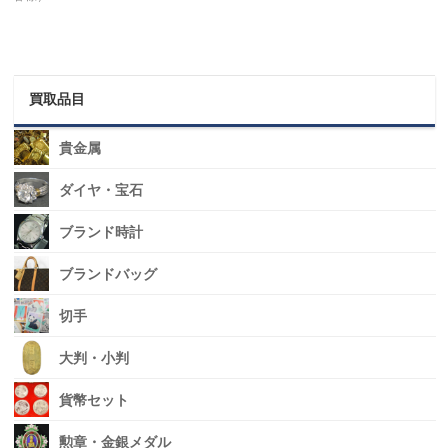
買取品目
貴金属
ダイヤ・宝石
ブランド時計
ブランドバッグ
切手
大判・小判
貨幣セット
勲章・金銀メダル