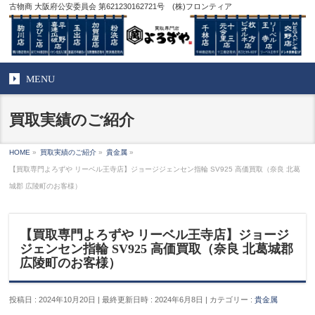
古物商 大阪府公安委員会 第621230162721号 (株)フロンティア
MENU
買取実績のご紹介
HOME
»
買取実績のご紹介
»
貴金属
»
【買取専門よろずや リーベル王寺店】ジョージジェンセン指輪 SV925 高価買取（奈良 北葛
城郡 広陵町のお客様）
【買取専門よろずや リーベル王寺店】ジョージ
ジェンセン指輪 SV925 高価買取（奈良 北葛城郡
広陵町のお客様）
投稿日 : 2024年10月20日
最終更新日時 : 2024年6月8日
カテゴリー :
貴金属