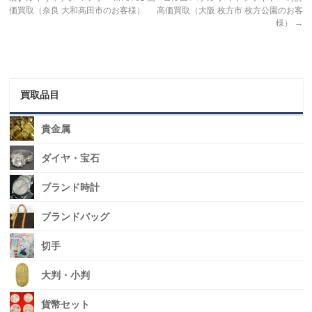
価買取（奈良 大和高田市のお客様）
高価買取（大阪 枚方市 枚方公園のお客
様）
→
買取品目
貴金属
ダイヤ・宝石
ブランド時計
ブランドバッグ
切手
大判・小判
貨幣セット