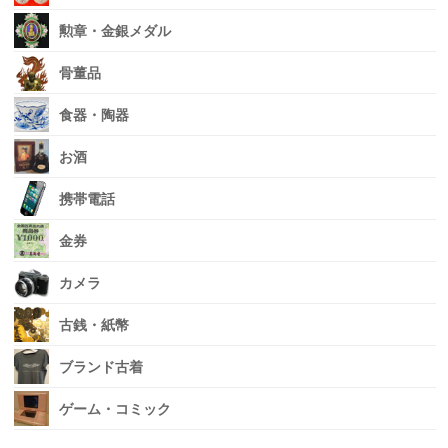
勲章・金銀メダル
骨董品
食器・陶器
お酒
携帯電話
金券
カメラ
古銭・紙幣
ブランド古着
ゲーム・コミック