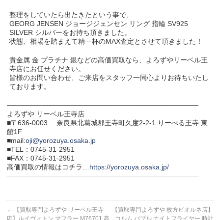
整理をしていたら出たきたという事で、
GEORG JENSEN ジョージジェンセン リング 指輪 SV925
SILVER シルバーをお持ち頂きました。
状態、相場を踏まえて精一杯のMAX査定とさせて頂きました！
貴金属 金 プラチナ 銀などの高価買取なら、よろずやリーベル王
寺店にお任せください。
皆様のお問い合わせ、ご来店をスタッフ一同心よりお待ちいたし
ております。
───────────────────────────────────────
よろずや リーベル王寺店
■〒636-0003 奈良県北葛城郡王寺町久度2-2-1 りーべる王寺 東
館1F
■mail:
oji@yorozuya.osaka.jp
■TEL：0745-31-2951
■FAX：0745-31-2951
高価買取の情報はコチラ…
https://yorozuya.osaka.jp/
───────────────────────────────────────
←
【買取専門よろずや リーベル王寺
【買取専門よろずや 枚方ビオルネ店】
店】ルイヴィトン マフラー M76701 高
コルム バブル ナイトフライヤー 時計