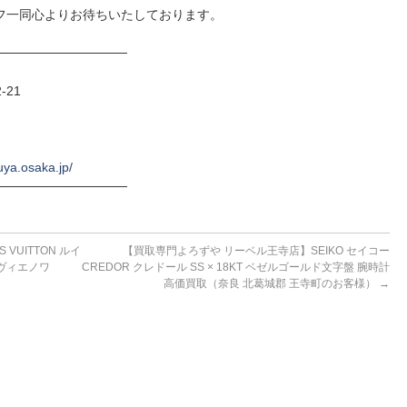
フ一同心よりお待ちいたしております。
──────────────
-21
uya.osaka.jp/
──────────────
VUITTON ルイ
【買取専門よろずや リーベル王寺店】SEIKO セイコー
ヴィエノワ
CREDOR クレドール SS × 18KT ベゼルゴールド文字盤 腕時計
）
高価買取（奈良 北葛城郡 王寺町のお客様）
→