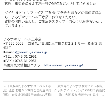
状態、相場を踏まえて精一杯のMAX査定とさせて頂きました！
ダイヤ ルビィ サファイア 宝石 金 プラチナ 銀などの高価買取な
ら、よろずやリーベル王寺店にお任せください。
皆様のお問い合わせ、ご来店をスタッフ一同心よりお待ちいたし
ております。
───────────────────────────────────────
よろずや リーベル王寺店
■〒636-0003 奈良県北葛城郡王寺町久度2-2-1 りーべる王寺 東
館1F
■mail:
oji@yorozuya.osaka.jp
■TEL：0745-31-2951
■FAX：0745-31-2951
高価買取の情報はコチラ…
https://yorozuya.osaka.jp/
───────────────────────────────────────
←
【買取専門よろずや リーベル王寺
【買取専門よろずや 枚方ビオルネ店】
店】金券 図書券 500円 全国共通 高価
グッチ アイコンリング 750刻印 高価買
買取（奈良 北葛城郡 王寺町のお客様）
取（大阪 枚方 光善寺のお客様）
→