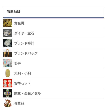
買取品目
貴金属
ダイヤ・宝石
ブランド時計
ブランドバッグ
切手
大判・小判
貨幣セット
勲章・金銀メダル
骨董品