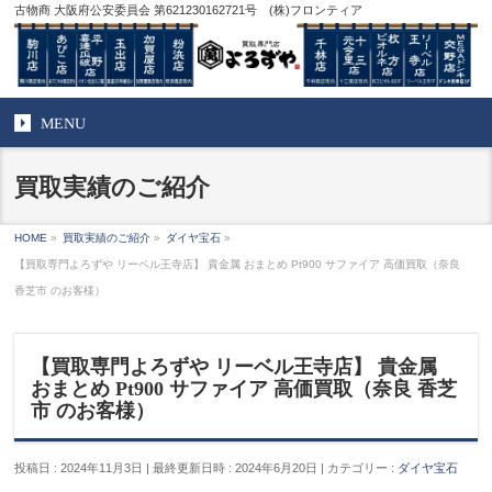
古物商 大阪府公安委員会 第621230162721号 (株)フロンティア
MENU
買取実績のご紹介
HOME
»
買取実績のご紹介
»
ダイヤ宝石
»
【買取専門よろずや リーベル王寺店】 貴金属 おまとめ Pt900 サファイア 高価買取（奈良
香芝市 のお客様）
【買取専門よろずや リーベル王寺店】 貴金属
おまとめ Pt900 サファイア 高価買取（奈良 香芝
市 のお客様）
投稿日 : 2024年11月3日
最終更新日時 : 2024年6月20日
カテゴリー :
ダイヤ宝石