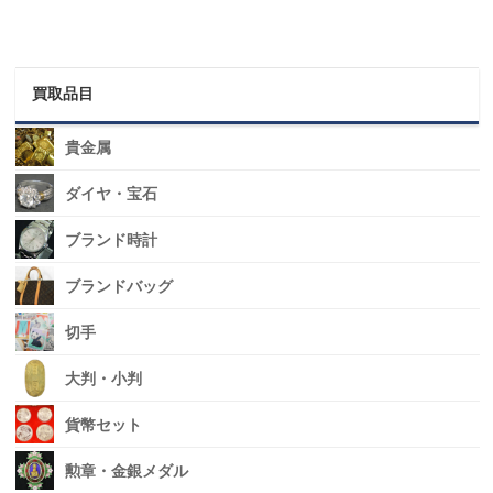
買取品目
貴金属
ダイヤ・宝石
ブランド時計
ブランドバッグ
切手
大判・小判
貨幣セット
勲章・金銀メダル