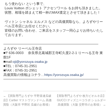
もう使わない という事で、
Louis Vuitton ポシェット アクセソワール をお持ち頂きました。
状態、相場を踏まえて精一杯のMAX査定とさせて頂きました！
ヴィトン シャネル エルメス などの高価買取なら、よろずやリー
ベル王寺店にお任せください。
皆様のお問い合わせ、ご来店をスタッフ一同心よりお待ちいたし
ております。
───────────────────────────────────────
よろずや リーベル王寺店
■〒636-0003 奈良県北葛城郡王寺町久度2-2-1 りーべる王寺 東
館1F
■mail:
oji@yorozuya.osaka.jp
■TEL：0745-31-2951
■FAX：0745-31-2951
高価買取の情報はコチラ…
https://yorozuya.osaka.jp/
───────────────────────────────────────
←
【買取専門よろずや 平野喜連瓜破
【買取専門よろずや 枚方ビオルネ店】
店】Cartier マストヴァンドーム 高価
GUCCI ディズニーコラボ ショルダー
買取（大阪市 平野区 瓜破のお客様）
高価買取（大阪 交野市のお客様）
→