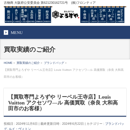
古物商 大阪府公安委員会 第621230162721号 (株)フロンティア
MENU
買取実績のご紹介
HOME
»
買取実績のご紹介
»
ブランドバッグ
»
【買取専門よろずや リーベル王寺店】Louis Vuitton アクセソワ―ル 高価買取（奈良 大和高
田市のお客様）
【買取専門よろずや リーベル王寺店】Louis
Vuitton アクセソワ―ル 高価買取（奈良 大和高
田市のお客様）
投稿日 : 2024年11月6日
最終更新日時 : 2024年6月22日
カテゴリー :
ブランドバッ
グ
,
ルイ・ヴィトン