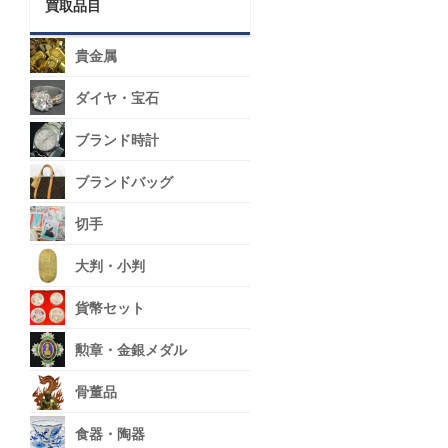
買取品目
貴金属
ダイヤ・宝石
ブランド時計
ブランドバッグ
切手
大判・小判
貨幣セット
勲章・金銀メダル
骨董品
食器・陶器