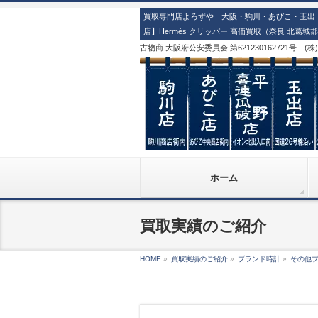
買取専門店よろずや 大阪・駒川・あびこ・玉出・
店】Hermès クリッパー 高価買取（奈良 北葛城
古物商 大阪府公安委員会 第621230162721号 (
ホーム
買取実績のご紹介
HOME
»
買取実績のご紹介
»
ブランド時計
»
その他