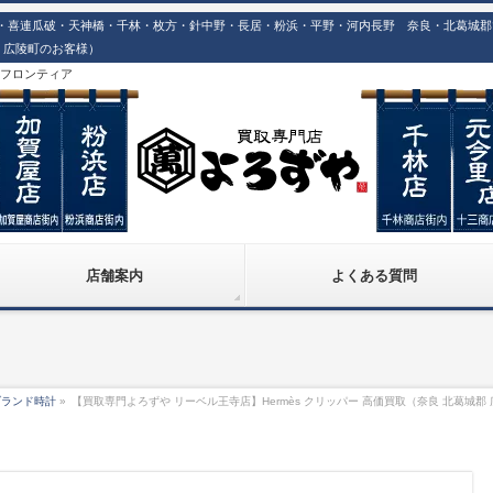
喜連瓜破・天神橋・千林・枚方・針中野・長居・粉浜・平野・河内長野 奈良・北葛城郡での
郡 広陵町のお客様）
株)フロンティア
店舗案内
よくある質問
ブランド時計
»
【買取専門よろずや リーベル王寺店】Hermès クリッパー 高価買取（奈良 北葛城郡