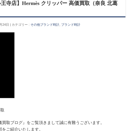
寺店】Hermès クリッパー 高価買取（奈良 北葛
月24日
カテゴリー :
その他ブランド時計
,
ブランド時計
買取
価買取ブログ』をご覧頂きまして誠に有難うございます。
部をご紹介いたします。