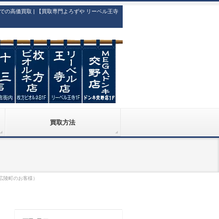
高価買取 | 【買取専門よろずや リーベル王寺
買取方法
 広陵町のお客様）