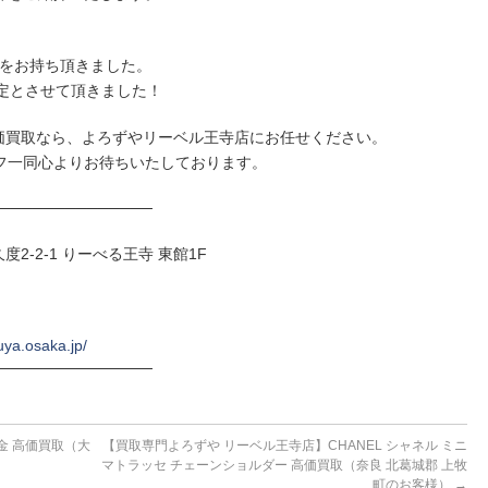
計 をお持ち頂きました。
定とさせて頂きました！
高価買取なら、よろずやリーベル王寺店にお任せください。
フ一同心よりお待ちいたしております。
──────────────
度2-2-1 りーべる王寺 東館1F
uya.osaka.jp/
──────────────
金 高価買取（大
【買取専門よろずや リーベル王寺店】CHANEL シャネル ミニ
マトラッセ チェーンショルダー 高価買取（奈良 北葛城郡 上牧
町のお客様）
→