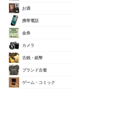
お酒
携帯電話
金券
カメラ
古銭・紙幣
ブランド古着
ゲーム・コミック