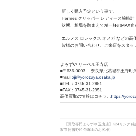
新しく購入予定という事で、
Hermès クリッパー レディース腕時
状態、相場を踏まえて精一杯のMAX査
エルメス ロレックス オメガ などの
皆様のお問い合わせ、ご来店をスタッ
─────────────────────────
よろずや リーベル王寺店
■〒636-0003 奈良県北葛城郡王寺町久
■mail:
oji@yorozuya.osaka.jp
■TEL：0745-31-2951
■FAX：0745-31-2951
高価買取の情報はコチラ…
https://yoroz
─────────────────────────
←
【買取専門よろずや 玉出店】K24リング 純
阪市 阿倍野区 帝塚山のお客様）