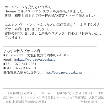
ホームページを見たという事で、
Hermès エルメス ベアン スフレをお持ち頂きました。
状態、相場を踏まえて精一杯のMAX査定とさせて頂きました！
エルメス ヴィトン シャネルなどの高価買取なら、よろずや枚方
ビオルネ店にお任せください。
皆様のお問い合わせ、ご来店をスタッフ一同心よりお待ちいたし
ております。
───────────────────────────────────────
よろずや枚方ビオルネ店
■〒573-0031 大阪府枚方市岡本町7-1 B1F
■mail:
hirakata@yorozuya.osaka.jp
■TEL：072-841-2951
■FAX：072-841-2951
高価買取の情報はコチラ…
https://yorozuya.osaka.jp/
───────────────────────────────────────
←
【買取専門よろずや リーベル王寺
【買取専門よろずや 千林店】CELINE
店】ルイヴィトン ネックレス 高価買取
シルバーリング 高価買取（大阪市 旭区
（奈良 北葛城郡 王寺町のお客様）
今市のお客様）
→