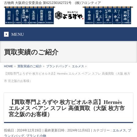
古物商 大阪府公安委員会 第621230162721号 (株)フロンティア
MENU
買取実績のご紹介
HOME
»
買取実績のご紹介
»
ブランドバッグ
»
エルメス
»
【買取専門よろずや 枚方ビオルネ店】Hermès エルメス ベアン スフレ 高価買取（大阪 枚方
市 宮之阪のお客様）
【買取専門よろずや 枚方ビオルネ店】Hermès
エルメス ベアン スフレ 高価買取（大阪 枚方市
宮之阪のお客様）
投稿日 : 2024年12月19日
最終更新日時 : 2024年11月6日
カテゴリー :
エルメス
,
ブ
ランドバッグ
,
ブランド小物