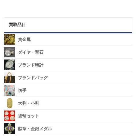
買取品目
貴金属
ダイヤ・宝石
ブランド時計
ブランドバッグ
切手
大判・小判
貨幣セット
勲章・金銀メダル