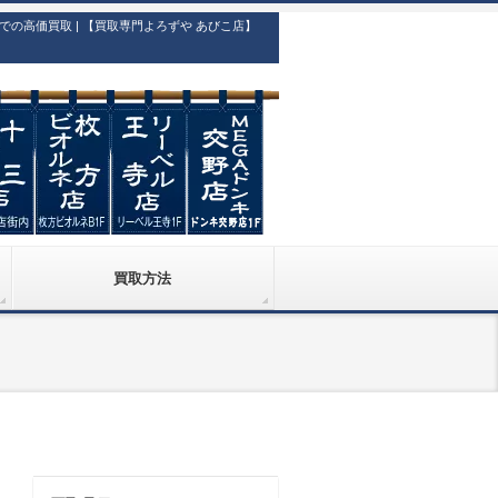
高価買取 | 【買取専門よろずや あびこ店】
買取方法
）