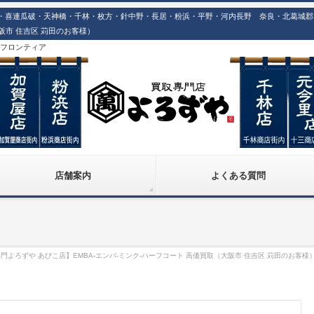
喜連瓜破・天神橋・千林・枚方・針中野・長居・粉浜・平野・河内長野 奈良・北葛城郡での
大阪市 住吉区 苅田のお客様）
株)フロンティア
店舗案内
よくある質問
門よろずや あびこ店】EMBA-エンバ-ミンク-ハーフコート 高価買取（大阪市 住吉区 苅田のお客様