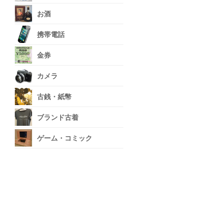
お酒
携帯電話
金券
カメラ
古銭・紙幣
ブランド古着
ゲーム・コミック