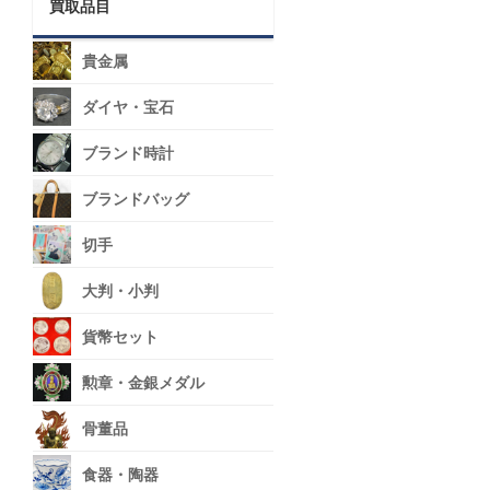
買取品目
貴金属
ダイヤ・宝石
ブランド時計
ブランドバッグ
切手
大判・小判
貨幣セット
勲章・金銀メダル
骨董品
食器・陶器