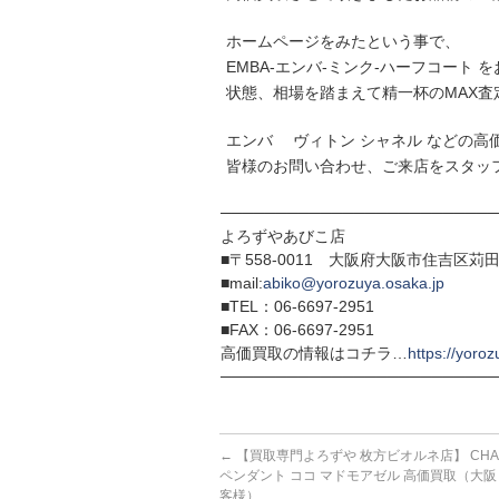
ホームページをみたという事で、
EMBA-エンバ-ミンク-ハーフコート 
状態、相場を踏まえて精一杯のMAX査
エンバ ヴィトン シャネル などの高
皆様のお問い合わせ、ご来店をスタッ
─────────────────────────
よろずやあびこ店
■〒558-0011 大阪府大阪市住吉区苅田7
■mail:
abiko@yorozuya.osaka.jp
■TEL：06-6697-2951
■FAX：06-6697-2951
高価買取の情報はコチラ…
https://yoroz
─────────────────────────
←
【買取専門よろずや 枚方ビオルネ店】 CHA
ペンダント ココ マドモアゼル 高価買取（大阪
客様）