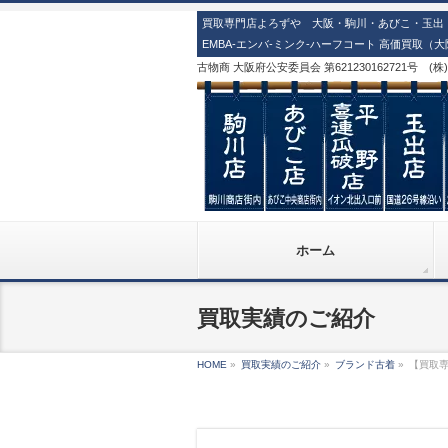
買取専門店よろずや 大阪・駒川・あびこ・玉出・
EMBA-エンバ-ミンク-ハーフコート 高価買取（
古物商 大阪府公安委員会 第621230162721号 (
ホーム
買取実績のご紹介
HOME
»
買取実績のご紹介
»
ブランド古着
»
【買取専